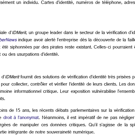
isément un individu. Cartes d’identité, numéros de téléphone, adres
ale d’
IDMerit
, un groupe leader dans le secteur de la vérification d’i
berNews
indique avoir alerté l’entreprise dès la découverte de la fa
nt été siphonnées par des pirates reste existant. Celles-ci pourraien
ou des usurpations d’identité.
 d’
IDMerit
fournit des solutions de vérification d’identité très prisées 
 pour collecter, contrôler et vérifier l’identité de leurs clients. Le
oine informationnel critique. Leur exposition vulnérabilise l’ensemb
ts.
s de 15 ans, les récents débats parlementaires sur la vérification 
le
droit à l’anonymat
. Néanmoins, il est impératif de ne pas négliger 
rgées de manipuler ces données critiques. Qu’il s’agisse de la sp
partie intégrante de notre souveraineté numérique.