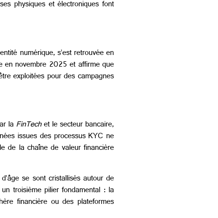
ses physiques et électroniques font
dentité numérique, s’est retrouvée en
ille en novembre 2025 et affirme que
t être exploitées pour des campagnes
par la
FinTech
et le secteur bancaire,
s données issues des processus KYC ne
le de la chaîne de valeur financière
d’âge se sont cristallisés autour de
un troisième pilier fondamental : la
hère financière ou des plateformes