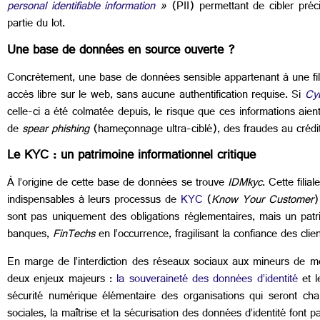
personal identifiable information
»
(PII) permettant de cibler préc
partie du lot.
Une base de données en source ouverte ?
Concrètement, une base de données sensible appartenant à une fili
accès libre sur le web, sans aucune authentification requise. Si
Cy
celle-ci a été colmatée depuis, le risque que ces informations aie
de
spear phishing
(hameçonnage ultra-ciblé), des fraudes au crédit 
Le KYC : un patrimoine informationnel critique
À l’origine de cette base de données se trouve
IDMkyc
. Cette filiale
indispensables à leurs processus de
KYC
(
Know Your Customer
)
sont pas uniquement des obligations réglementaires, mais un patrim
banques,
FinTechs
en l’occurrence, fragilisant la confiance des clien
En marge de l’interdiction des réseaux sociaux aux mineurs de moin
deux enjeux majeurs :
la souveraineté des données d’identité
et 
sécurité numérique élémentaire des organisations qui seront cha
sociales, la maîtrise et la sécurisation des données d’identité font 