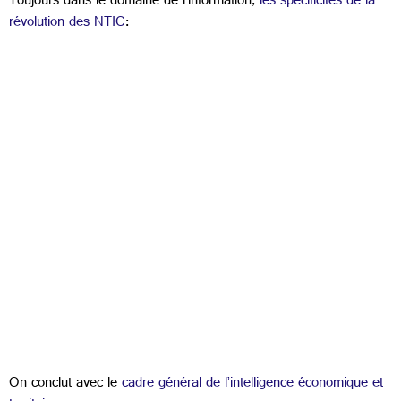
Toujours dans le domaine de l’information,
les spécificités de la
révolution des NTIC
:
On conclut avec le
cadre général de l’intelligence économique et