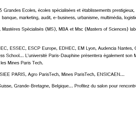
5 Grandes Ecoles, écoles spécialisées et établissements prestigieux
anque, marketing, audit, e-business, urbanisme, multimédia, logistiqu
, Mastères Spécialisés (MS), MBA et Msc (Masters of Sciences) labell
s : HEC, ESSEC, ESCP Europe, EDHEC, EM Lyon, Audencia Nantes, 
ss School… L’université Paris-Dauphine présentera également son 
 les Mines Paris Tech.
ec, ESIEE PARIS, Agro ParisTech, Mines ParisTech, ENSICAEN…
n Suisse, Grande-Bretagne, Belgique… Profitez du salon pour rencont