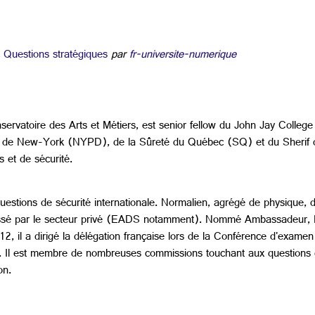
uestions stratégiques
par
fr-universite-numerique
onservatoire des Arts et Métiers, est senior fellow du John Jay Colleg
a police de New-York (NYPD), de la Sûreté du Québec (SQ) et du Sher
s et de sécurité.
uestions de sécurité internationale. Normalien, agrégé de physique, d
est passé par le secteur privé (EADS notamment). Nommé Ambassadeur,
il a dirigé la délégation française lors de la Conférence d'exame
 Il est membre de nombreuses commissions touchant aux questions d
on.