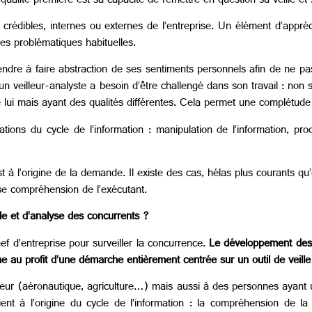
qualité première est sa capacité de remettre en question sa veille et
s crédibles, internes ou externes de l’entreprise. Un élément d’appré
ses problématiques habituelles.
pprendre à faire abstraction de ses sentiments personnels afin de ne 
, un veilleur-analyste a besoin d’être challengé dans son travail : non
 lui mais ayant des qualités différentes. Cela permet une complétud
ations du cycle de l’information : manipulation de l’information, pr
 à l’origine de la demande. Il existe des cas, hélas plus courants qu’o
se compréhension de l’exécutant.
le et d’analyse des concurrents ?
f d’entreprise pour surveiller la concurrence.
Le développement des t
ne au profit d’une démarche entièrement centrée sur un outil de veille
cteur (aéronautique, agriculture…) mais aussi à des personnes ayant u
ent à l’origine du cycle de l’information : la compréhension de l