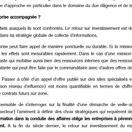
ype d’approche en particulier dans le domaine du due diligence et de l
treprise accompagnée ?
tiels auxquels ils sont confrontés. Le retour sur investissement est 
e dans sa stratégie globale de collecte d’informations.
se peut faire appel de manière ponctuelle ou durable. Si la mission e
 et les effets sont mesurables rapidement. Dans le cas d’une mission
 vaste qui mobilise aussi bien des ressources internes que des ressou
nstante qui peut être faite par le commanditaire avec d’autres offres de
 Passer à côté d’un appel d’offre publié sur des sites spécialisés e
son réseau d’influence) est moins quantifiable en termes de chiffre
contrats futurs sur zone.
spensable de s’interroger sur la finalité d’une démarche de veille-
ecteur) l’amènent à définir des choix stratégiques qui requièrent des
rmation dans la conduite des affaires oblige les entreprises à pérenn
nt.
A la fin du siècle dernier, le retour sur investissement du m