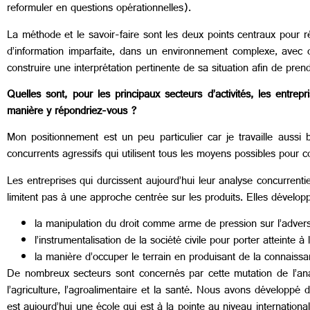
reformuler en questions opérationnelles).
La méthode et le savoir-faire sont les deux points centraux pour réa
d’information imparfaite, dans un environnement complexe, avec de
construire une interprétation pertinente de sa situation afin de pren
Quelles sont, pour les principaux secteurs d’activités, les entrep
manière y répondriez-vous ?
Mon positionnement est un peu particulier car je travaille auss
concurrents agressifs qui utilisent tous les moyens possibles pour 
Les entreprises qui durcissent aujourd’hui leur analyse concurrenti
limitent pas à une approche centrée sur les produits. Elles dévelop
la manipulation du droit comme arme de pression sur l’adversai
l’instrumentalisation de la société civile pour porter atteinte à 
la manière d’occuper le terrain en produisant de la connaissan
De nombreux secteurs sont concernés par cette mutation de l’analy
l’agriculture, l’agroalimentaire et la santé. Nous avons développé
est aujourd’hui une école qui est à la pointe au niveau internation