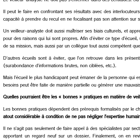
Le veilleur-analyste ne doit pas s’enfermer dans des certitudes. Sa 
Il peut le faire en confrontant ses résultats avec des interlocuteur
capacité à prendre du recul en ne focalisant pas son attention sur 
Un veilleur-analyste doit aussi maîtriser ses biais culturels, et a
pour des raisons qui lui sont propres. Afin d’éviter ce type d’écueil
de sa mission, mais aussi par un collègue tout aussi compétent que
D’autres écueils sont à éviter, que l’on retrouve dans les présent
(surabondance d’informations brutes, non ciblées, etc.).
Mais l’écueil le plus handicapant peut émaner de la personne qui est
besoins peut être faite de manière partielle ou générer une mauvai
Quelles pourraient être les « bonnes » pratiques en matière de veil
Les bonnes pratiques dépendent des prérequis formalisés par le che
atout considérable à condition de ne pas négliger l’expertise humai
Il ne s’agit pas seulement de faire appel à des spécialistes par se
apportant un regard neuf sur un dossier. Finalement, on en revi