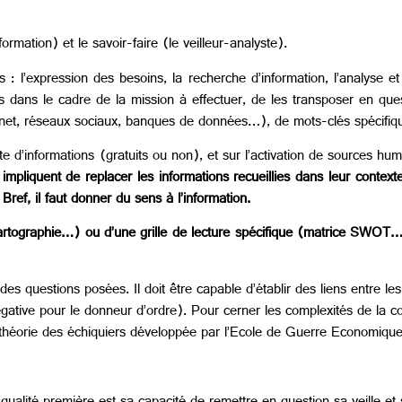
ormation) et le savoir-faire (le veilleur-analyste).
s : l’expression des besoins, la recherche d’information, l’analyse e
dans le cadre de la mission à effectuer, de les transposer en questi
ernet, réseaux sociaux, banques de données…), de mots-clés spécifiqu
e d’informations (gratuits ou non), et sur l’activation de sources hu
impliquent de replacer les informations recueillies dans leur context
ref, il faut donner du sens à l’information.
rtographie…) ou d’une grille de lecture spécifique (matrice SWOT…) 
 des questions posées. Il doit être capable d’établir des liens entre les
 négative pour le donneur d’ordre). Pour cerner les complexités de la co
la théorie des échiquiers développée par l’Ecole de Guerre Economiq