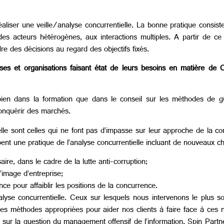
liser une veille/analyse concurrentielle. La bonne pratique consiste à
s acteurs hétérogènes, aux interactions multiples. A partir de ce c
dre des décisions au regard des objectifs fixés.
rises et organisations faisant état de leurs besoins en matière de C
i bien dans la formation que dans le conseil sur les méthodes de 
conquérir des marchés.
elle sont celles qui ne font pas d’impasse sur leur approche de la co
pent une pratique de l’analyse concurrentielle incluant de nouveaux c
re, dans le cadre de la lutte anti-corruption;
l’image d’entreprise;
ce pour affaiblir les positions de la concurrence.
se concurrentielle. Ceux sur lesquels nous intervenons le plus souv
 des méthodes appropriées pour aider nos clients à faire face à ces
al sur la question du management offensif de l’information. Spin Part