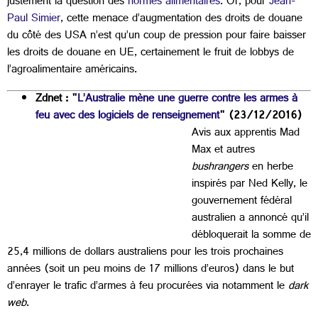
justement la question des
normes alimentaires
. Or, pour
Jean-
Paul Simier
, cette menace d’augmentation des droits de douane
du côté des USA n’est qu’un coup de pression pour faire baisser
les droits de douane en UE, certainement le fruit de lobbys de
l’agroalimentaire américains.
Zdnet : "
L’Australie mène une guerre contre les armes à
feu avec des logiciels de renseignement
" (23/12/2016)
Avis aux apprentis Mad
Max et autres
bushrangers
en herbe
inspirés par Ned Kelly, le
gouvernement fédéral
australien a annoncé qu’il
débloquerait la somme de
25,4 millions de dollars australiens pour les trois prochaines
années (soit un peu moins de 17 millions d’euros) dans le but
d’enrayer le trafic d’armes à feu procurées via notamment le
dark
web
.