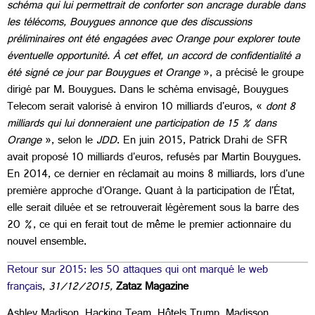
schéma qui lui permettrait de conforter son ancrage durable dans
les télécoms, Bouygues annonce que des discussions
préliminaires ont été engagées avec Orange pour explorer toute
éventuelle opportunité. À cet effet, un accord de confidentialité a
été signé ce jour par Bouygues et Orange
», a précisé le groupe
dirigé par M. Bouygues
.
Dans le schéma envisagé, Bouygues
Telecom serait valorisé à environ 10 milliards d'euros, «
dont 8
milliards qui lui donneraient une participation de 15 % dans
Orange
», selon le
JDD
. En juin 2015, Patrick Drahi de SFR
avait proposé 10 milliards d'euros, refusés par Martin Bouygues.
En 2014, ce dernier en réclamait au moins 8 milliards, lors d'une
première approche d'Orange. Quant à la participation de l'État,
elle serait diluée et se retrouverait légèrement sous la barre des
20 %, ce qui en ferait tout de même le premier actionnaire du
nouvel ensemble.
Retour sur 2015: les 50 attaques qui ont marqué le web
français
,
31/12/2015,
Zataz Magazine
Ashley Madison, Hacking Team, Hôtels Trump, Madisson,