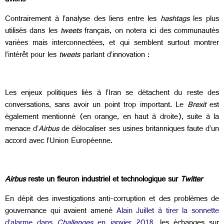
avions
Contrairement à l’analyse des liens entre les
hashtags
les plus
utilisés dans les
tweets
français, on notera ici des communautés
variées mais interconnectées, et qui semblent surtout montrer
l’intérêt pour les
tweets
parlant d’innovation :
Les enjeux politiques liés à l’Iran se détachent du reste des
conversations, sans avoir un point trop important. Le
Brexit
est
également mentionné (en orange, en haut à droite), suite à la
menace d’
Airbus
de délocaliser ses usines britanniques faute d’un
accord avec l’Union Européenne.
Airbus
reste un fleuron industriel et technologique sur
Twitter
En dépit des investigations anti-corruption et des problèmes de
gouvernance qui avaient amené
Alain Juillet à tirer la sonnette
d’alarme dans
Challenges
en janvier 2018
, les échanges sur