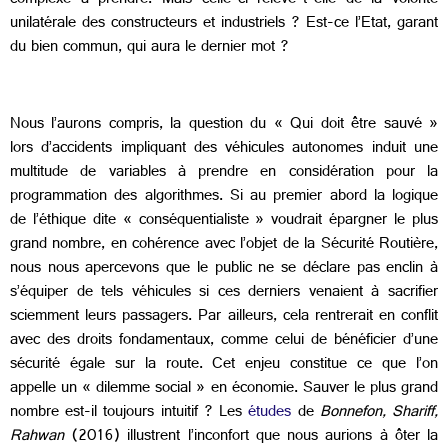
complexe à prendre. Mais celle-ci relève-t-elle de la volonté
unilatérale des constructeurs et industriels ? Est-ce l’Etat, garant
du bien commun, qui aura le dernier mot ?
Nous l’aurons compris, la question du « Qui doit être sauvé »
lors d’accidents impliquant des véhicules autonomes induit une
multitude de variables à prendre en considération pour la
programmation des algorithmes. Si au premier abord la logique
de l’éthique dite « conséquentialiste » voudrait épargner le plus
grand nombre, en cohérence avec l’objet de la Sécurité Routière,
nous nous apercevons que le public ne se déclare pas enclin à
s’équiper de tels véhicules si ces derniers venaient à sacrifier
sciemment leurs passagers. Par ailleurs, cela rentrerait en conflit
avec des droits fondamentaux, comme celui de bénéficier d’une
sécurité égale sur la route. Cet enjeu constitue ce que l’on
appelle un « dilemme social » en économie. Sauver le plus grand
nombre est-il toujours intuitif ? Les
études
de
Bonnefon, Shariff,
Rahwan
(2016) illustrent l’inconfort que nous aurions à ôter la