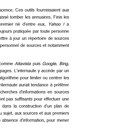
cence. Ces outils fournissaient aux
aissé tomber les annuaires. Finis les
premier né d’entre eux,
Yahoo !
a
oujours pratiquée par toute personne
ttre à jour un répertoire de sources
re personnel de sources et notamment
e comme
Altavista
puis
Google
,
Bing
,
 pages. L’internaute y accède par un
lgorithme pour limiter ou centrer les
internaute aurait tendance à préférer
cherches d’informations en sources
ont pas suffisants pour effectuer une
e dans la construction d’un plan de
u sujet, aux sources et aux premiers
ne absence d’information, pour mener