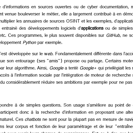
e d’informations en sources ouvertes ou de cyber documentation
nt venue bouleverser le métier, elle a largement contribué à en démoc
ltiplier les annuaires de sources OSINT et les exemples, d’applicat
 entrainé des développements logiciels d’
applications
ou de simples
, etc. Ces programmes, le plus souvent disponibles sur
GitHub
, ne s
veloppement
Python
par exemple.
’est développée sur le w
eb
. Fondamentalement différente dans l’accès
) que son entourage (ses "amis") propose ou partage. Certains mot
ar leur algorithme. Ainsi,
Google
a tenté
Google+
qui privilégiait le
accès à l’information sociale par l’intégration de moteur de recherch
du considérablement réduire ses ambitions par exemple pour ne pas tr
pondre à de simples questions. Son usage s’améliore au point de 
articipent donc à la recherche d’information en proposant une alt
naturel. Ces
chatbots
ne sont pour la plupart pas en mesure de navig
ns leur corpus et fonction de leur paramétrage et de leur "entraîne