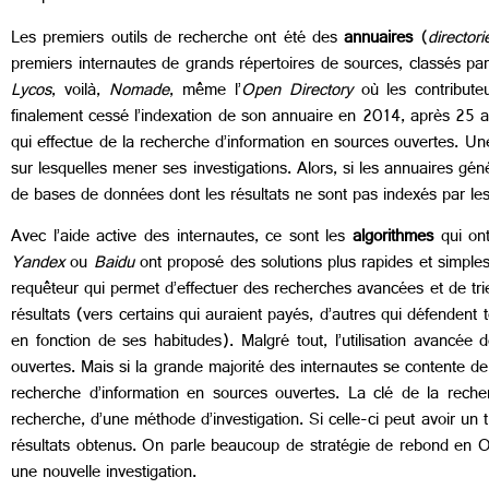
Les premiers outils de recherche ont été des
annuaires
(
directori
premiers internautes de grands répertoires de sources, classés par c
Lycos
, voilà,
Nomade
, même l’
Open Directory
où les contributeu
finalement cessé l’indexation de son annuaire en 2014, après 25 an
qui effectue de la recherche d’information en sources ouvertes. Un
sur lesquelles mener ses investigations. Alors, si les annuaires g
de bases de données dont les résultats ne sont pas indexés par le
Avec l’aide active des internautes, ce sont les
algorithmes
qui ont
Yandex
ou
Baidu
ont proposé des solutions plus rapides et simples
requêteur qui permet d’effectuer des recherches avancées et de trier
résultats (vers certains qui auraient payés, d’autres qui défendent 
en fonction de ses habitudes). Malgré tout, l’utilisation avanc
ouvertes. Mais si la grande majorité des internautes se contente de 
recherche d’information en sources ouvertes. La clé de la recher
recherche, d’une méthode d’investigation. Si celle-ci peut avoir u
résultats obtenus. On parle beaucoup de stratégie de rebond en OSI
une nouvelle investigation.