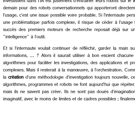
investissent dans l’IA est justement d’entrainer leurs robots sur le
demain pour des robots conversationnels qui apporteront directemen
l’usage, c’est une issue possible voire probable. Si l’internaute pe
une problématique parfois complexe, il risque de céder à l’usage f
succès des premiers moteurs de recherche reposait déjà sur une 
"intelligence" à l’outil.
Et si l’internaute voulait continuer de réfléchir, garder la main 
informations, … ? Alors il saurait utiliser à bon escient chacun
algorithmes pour faciliter les investigations, des applications et
complexes. Mais il resterait à la manœuvre, à l’orchestration. Com
la
création
d’une méthodologie d’investigation toujours nouvelle, c
algorithmes, programmes et robots ne font aujourd’hui que répéter
mais ils ne savent pas créer. Ils ne sont pas doués d’imagination
imaginatif, avec le moins de limites et de cadres possibles ; finale