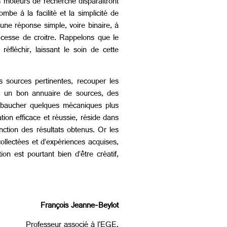
 moteurs de recherche disparaitront
be à la facilité et la simplicité de
’une réponse simple, voire binaire, à
e cesse de croitre. Rappelons que le
fléchir, laissant le soin de cette
es sources pertinentes, recouper les
e : un bon annuaire de sources, des
ur ébaucher quelques mécaniques plus
ion efficace et réussie, réside dans
nction des résultats obtenus. Or les
ollectées et d’expériences acquises,
on est pourtant bien d’être créatif,
François Jeanne-Beylot
Professeur associé à l'EGE,