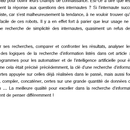
web
pour ouvrir leurs champs de connaissance. Est-ce à dire que les
t la réponse aux questions des internautes ? Si l’internaute succom
rsiste, car s’est malheureusement la tendance, à ne vouloir trouver qu
acile de ces robots. Il y a en effet fort à parier que leur usage n
recherche de simplicité des internautes, quasiment un refus de ré
sur ses recherches, comparer et confronter les résultats, analyser l
e des logiques de la recherche d’information listés dans cet articl
 programmes pour les automatiser et de l’intelligence artificielle po
me cela était précisé précédemment, la clé d’une recherche d’informat
ertes appuyée sur celles déjà réalisées dans le passé, mais aussi fo
, compiler, concaténer, certes sur une grande quantité de données c
 … La meilleure qualité pour exceller dans la recherche d’informati
ment de penser différemment !