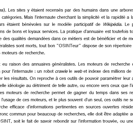
es
). Les sites y étaient recensés par des humains dans une arbores
atégories. Mais l’internaute cherchant la simplicité et la rapidité a l
rs étaient bénévoles sur le modèle participatif de
Wikipédia
. Le 
s de bons et loyaux services. La pratique d’annuaire est toutefois t
e des qualités demandées dans ce métiers est de bénéficier et de me
énéralistes sont morts, tout bon "OSINTeur" dispose de son répertoi
s moteurs de recherche.
 eu raison des annuaires généralistes. Les moteurs de recherch
 pour l’internaute : un robot
crawle
le
web
et indexe des millions de
 les résultats. On reproche à ces outils de pouvoir paramétrer leur a
telle idéologie au détriment de telle autre, ou encore vers ceux que l’
ée des moteurs de recherche permet de gagner du temps dans ses re
l’usage de ces moteurs, et le plus souvent d’un seul, ces outils ne s
che efficace d’informations pertinentes en sources ouvertes résid
n tronc commun pour beaucoup de recherches, elle doit être adaptée a
NT, soit le fait de savoir rebondir sur l’information trouvée, ou u