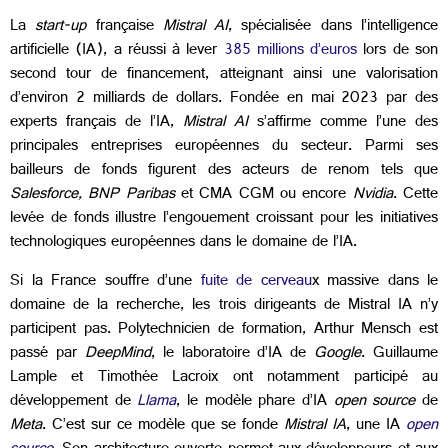
La
start-up
française
Mistral AI
, spécialisée dans l’intelligence
artificielle (IA), a réussi à lever
385 millions d’euros
lors de son
second tour de financement, atteignant ainsi une valorisation
d’environ 2 milliards de dollars. Fondée en mai 2023 par des
experts français de l’IA,
Mistral AI
s’affirme comme l’une des
principales entreprises européennes du secteur. Parmi ses
bailleurs de fonds figurent des acteurs de renom tels que
Salesforce, BNP Paribas
et CMA CGM ou encore
Nvidia
. Cette
levée de fonds illustre l’engouement croissant pour les initiatives
technologiques européennes dans le domaine de l’IA.
Si la France souffre d’une
fuite de cerveau
x massive dans le
domaine de la recherche, les trois dirigeants de Mistral IA n’y
participent pas. Polytechnicien de formation, Arthur Mensch est
passé par
DeepMind
, le laboratoire d’IA de
Google
. Guillaume
Lample et Timothée Lacroix ont notamment participé au
développement de
Llama
, le modèle phare d’IA
open source
de
Meta
. C’est sur ce modèle que se fonde
Mistral IA
, une IA
open