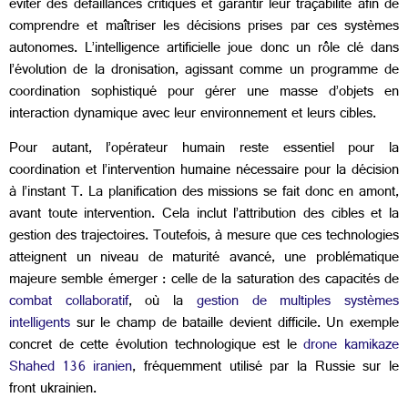
éviter des défaillances critiques et garantir leur traçabilité afin de
comprendre et maîtriser les décisions prises par ces systèmes
autonomes.
L’intelligence artificielle joue donc un rôle clé dans
l’évolution de la dronisation, agissant comme un programme de
coordination sophistiqué pour gérer une masse d’objets en
interaction dynamique avec leur environnement et leurs cibles.
Pour autant, l’opérateur humain reste essentiel pour la
coordination et l’
intervention humaine nécessaire pour la décision
à l’instant T.
La planification des missions se fait donc en amont,
avant toute intervention. Cela inclut l’attribution des cibles et la
gestion des trajectoires.
Toutefois, à mesure que ces technologies
atteignent un niveau de maturité avancé, une
probléma
tique
majeure semble émerger : celle de la saturation des capacités de
combat collaboratif
, où la
gestion de multiples systèmes
intelligents
sur le champ de bataille devient difficile.
Un exemple
concret
de cette évolution technologique est le
drone kamikaze
Shahed 136 iranien
,
fréquemment
utilisé par la Russie sur le
front ukrainien.