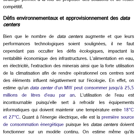
stratégie permet à la fois de proposer des solutions et de rester
compétitif.
Défis environnementaux et approvisionnement des
data
centers
Bien que le nombre de
data centers
augmente et que leurs
performances technologiques soient soulignées, il ne faut
cependant pas occulter les défis écologiques, impactant la
rentabilité économique des infrastructures. L’alimentation en eau,
en électricité, l’extraction des minerais ainsi que la forte utilisation
de la climatisation afin de rendre opérationnel ces centres sont
des éléments influent négativement sur l’écologie. En effet, on
estime qu’un
data center
d’un MW peut consommer jusqu’à 25,5
millions de litres d’eau par an
. L’utilisation de l’eau est
incontournable puisqu’elle sert à refroidir les équipements
informatiques qui doivent maintenir une température entre
18°C
et 27°C
. Quant à l’énergie électrique, elle est la
première source
de consommation énergétique
puisque les
datas centers
doivent
fonctionner sur un modèle continu. On estime même qu’ils