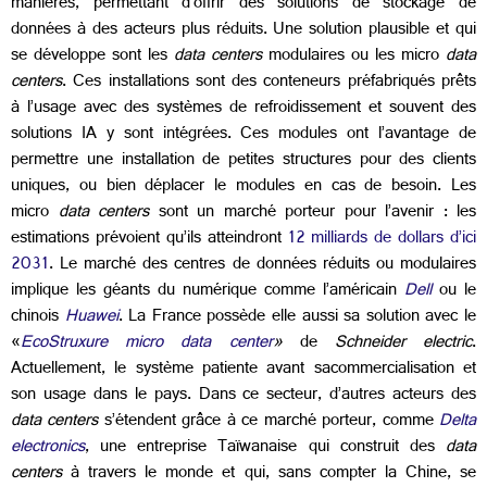
manières, permettant d’offrir des solutions de stockage de
données à des acteurs plus réduits. Une solution plausible et qui
se développe sont les
data centers
modulaires ou les micro
data
centers
. Ces installations sont des conteneurs préfabriqués prêts
à l’usage avec des systèmes de refroidissement et souvent des
solutions IA y sont intégrées. Ces modules ont l’avantage de
permettre une installation de petites structures pour des clients
uniques, ou bien déplacer le modules en cas de besoin. Les
micro
data centers
sont un marché porteur pour l’avenir : les
estimations prévoient qu’ils atteindront
12 milliards de dollars d’ici
2031
. Le marché des centres de données réduits ou modulaires
implique les géants du numérique comme l’américain
Dell
ou le
chinois
Huawei
. La France possède elle aussi sa solution avec le
«
EcoStruxure micro data center
»
de
Schneider electric
.
Actuellement, le système patiente avant sacommercialisation et
son usage dans le pays. Dans ce secteur, d’autres acteurs des
data
centers
s’étendent grâce à ce marché porteur, comme
Delta
electronics
, une entreprise Taïwanaise qui construit des
data
centers
à travers le monde et qui, sans compter la Chine, se