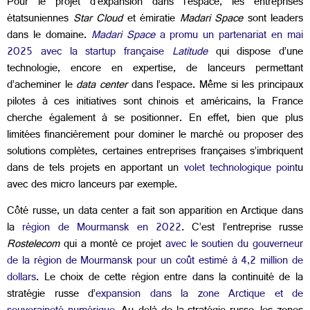
Pour le projet d’expansion dans l’espace, les entreprises
étatsuniennes
Star Cloud
et émiratie
Madari Space
sont leaders
dans le domaine.
Madari Space
a promu un partenariat en mai
2025 avec la startup française
Latitude
qui dispose d’une
technologie, encore en expertise, de lanceurs permettant
d’acheminer le
data center
dans l’espace. Même si les principaux
pilotes à ces initiatives sont chinois et américains, la France
cherche également à se positionner. En effet, bien que plus
limitées financièrement pour dominer le marché ou proposer des
solutions complètes, certaines entreprises françaises s’imbriquent
dans de tels projets en apportant un
volet technologique point
u
avec des micro lanceurs par exemple.
Côté russe, un data center a fait son apparition en Arctique dans
la
région de Mourmansk en 2022
. C’est l’entreprise russe
Rostelecom
qui a monté ce projet
avec le soutien du gouverneur
de la région de Mourmansk pour un coût estimé à 4,2 million de
dollars
. Le choix de cette région entre dans la continuité de la
stratégie russe d’
expansion dans la zone Arctique et de