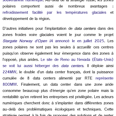
souveraineté numérique
. Au-delà de la stratégie russe, les zones
polaires comportent aussi de nombreux avantages :
refroidissement facilité par les températures glaciales
et
développement de la région.
D’autres initiatives pour l’implantation de
data centers
dans des
zones froides voire glaciales voient le jour comme le projet
Stargate Norway d’Open IA
annoncé le en juillet 2025
. Les
zones polaires ne sont pas les seules à accueillir ces centres
puisqu’on observe également leur émergence dans des zones à
l’opposé, plus arides.
Le site de Reno au Nevada (États-Unis)
se voit lui aussi héberger des
data centers
. Il déploie ainsi
224MW
, le double d’un data center français, dont la puissance
cumulée de 8 data centers alimenté par RTE
représente
800MW
. Finalement, un data center dans une zone aride
consomme beaucoup plus d’énergie qu’en zone polaire mais la
rentabilité qu’en retirent les entreprises est privilégiée. Les acteurs
numériques cherchent donc à s’implanter dans différentes zones
au-delà des problématiques écologiques et techniques. Cette