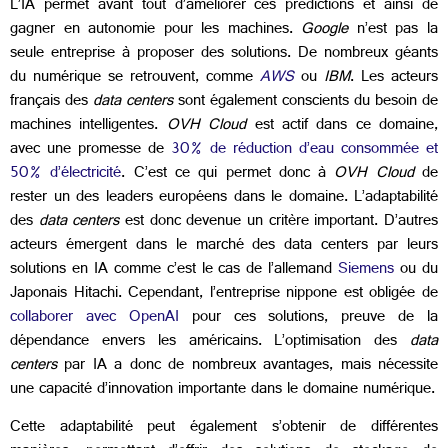
L’IA permet avant tout d’améliorer ces prédictions et ainsi de
gagner en autonomie pour les machines.
Google
n’est pas la
seule entreprise à proposer des solutions. De nombreux géants
du numérique se retrouvent, comme
AWS
ou
IBM
. Les acteurs
français des
data centers
sont également conscients du besoin de
machines intelligentes.
OVH Cloud
est actif dans ce domaine,
avec une promesse de
30% de réduction d’eau consommée et
50% d’électricité
. C’est ce qui permet donc à
OVH Cloud
de
rester un des leaders européens dans le domaine. L’adaptabilité
des
data centers
est donc devenue un critère important. D’autres
acteurs émergent dans le marché des data centers par leurs
solutions en IA comme c’est le cas de l’allemand
Siemens
ou du
Japonais Hitachi. Cependant, l’entreprise nippone est obligée de
collaborer avec OpenAI
pour ces solutions, preuve de la
dépendance envers les américains. L’optimisation des
data
centers
par IA a donc de nombreux avantages, mais nécessite
une capacité d’innovation importante dans le domaine numérique.
Cette adaptabilité peut également s’obtenir de différentes