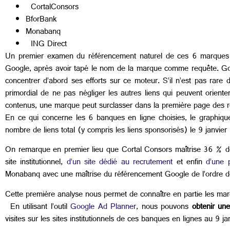
CortalConsors
BforBank
Monabanq
ING Direct
Un premier examen du référencement naturel de ces 6 marques 
Google, après avoir tapé le nom de la marque comme requête. Go
concentrer d’abord ses efforts sur ce moteur. S’il n’est pas rare
primordial de ne pas négliger les autres liens qui peuvent oriente
contenus, une marque peut surclasser dans la première page des résul
En ce qui concerne les 6 banques en ligne choisies, le graphique
nombre de liens total (y compris les liens sponsorisés) le 9 janvier
On remarque en premier lieu que Cortal Consors maîtrise 36 % des
site institutionnel,
d’un site dédié au recrutement
et enfin
d’une p
Monabanq avec une maîtrise du référencement Google de l’ordre 
Cette première analyse nous permet de connaître en partie les marq
En utilisant l’outil
Google Ad Planner
, nous pouvons
obtenir un
visites sur les sites institutionnels de ces banques en lignes au 9 j