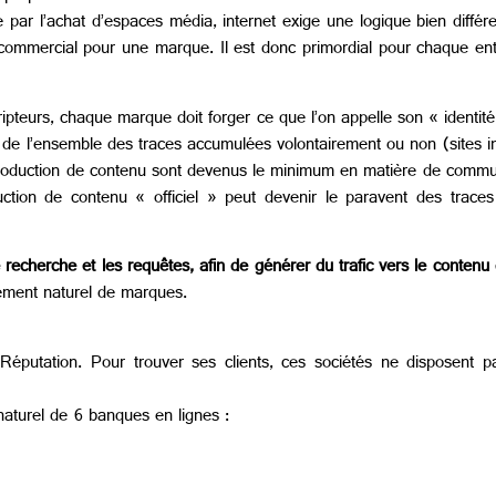
 par l’achat d’espaces média, internet exige une logique bien différe
 commercial pour une marque. Il est donc primordial pour chaque ent
urs, chaque marque doit forger ce que l’on appelle son « identité n
 l’ensemble des traces accumulées volontairement ou non (sites inst
la production de contenu sont devenus le minimum en matière de commun
uction de contenu « officiel » peut devenir le paravent des trace
echerche et les requêtes, afin de générer du trafic vers le contenu 
ement naturel de marques.
Réputation. Pour trouver ses clients, ces sociétés ne disposent p
naturel de 6 banques en lignes :