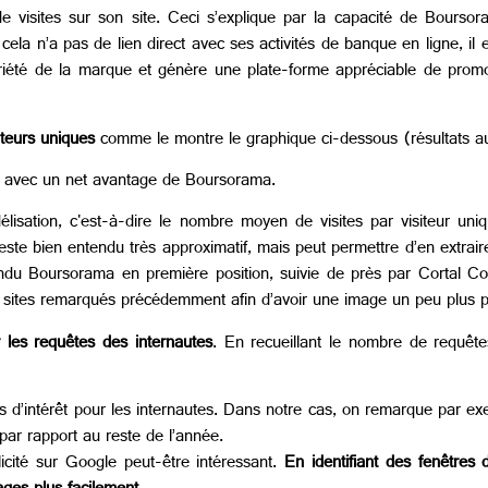
 de visites sur son site. Ceci s’explique par la capacité de Bour
cela n’a pas de lien direct avec ses activités de banque en ligne, il
notoriété de la marque et génère une plate-forme appréciable de pro
teurs uniques
comme le montre le graphique ci-dessous (résultats au
e avec un net avantage de Boursorama.
isation, c'est-à-dire le nombre moyen de visites par visiteur uniqu
este bien entendu très approximatif, mais peut permettre d’en extrair
du Boursorama en première position, suivie de près par Cortal Con
res sites remarqués précédemment afin d’avoir une image un peu plus p
les requêtes des internautes
. En recueillant le nombre de requê
us d’intérêt pour les internautes. Dans notre cas, on remarque par 
par rapport au reste de l’année.
cité sur Google peut-être intéressant.
En identifiant des fenêtres 