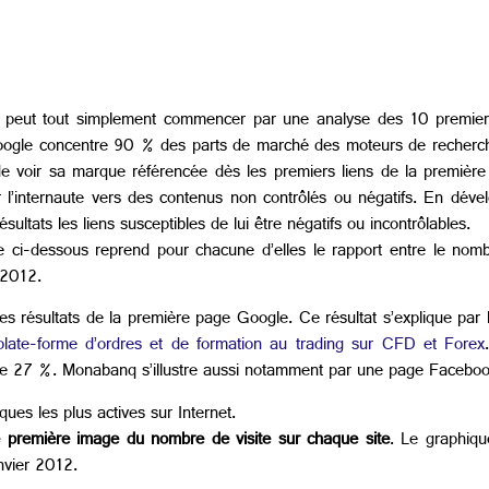
peut tout simplement commencer par une analyse des 10 premiers
ogle concentre 90 % des parts de marché des moteurs de recherche
 de voir sa marque référencée dès les premiers liens de la première
r l’internaute vers des contenus non contrôlés ou négatifs. En déve
tats les liens susceptibles de lui être négatifs ou incontrôlables.
 ci-dessous reprend pour chacune d’elles le rapport entre le nombre
 2012.
 résultats de la première page Google. Ce résultat s’explique par l
late-forme d’ordres et de formation au trading sur CFD et Forex
de 27 %. Monabanq s’illustre aussi notamment par une page Faceboo
ues les plus actives sur Internet.
e première image du nombre de visite sur chaque site
. Le graphiq
anvier 2012.