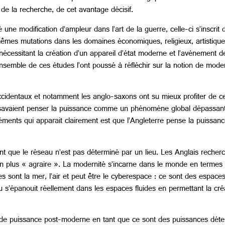
 de la recherche, de cet avantage décisif.
une modification d’ampleur dans l’art de la guerre, celle-ci s’inscrit
s mêmes mutations dans les domaines économiques, religieux, artistiques
 nécessitant la création d’un appareil d’état moderne et l’avènement
’ensemble de ces études l’ont poussé à réfléchir sur la notion de mo
ccidentaux et notamment les anglo-saxons ont su mieux profiter de ce
 savaient penser la puissance comme un phénomène global dépassant l
léments qui apparait clairement est que l’Angleterre pense la puissan
nt que le réseau n’est pas déterminé par un lieu. Les Anglais recher
lus « agraire ». La modernité s’incarne dans le monde en termes de
luides sont la mer, l’air et peut être le cyberespace : ce sont des esp
s’épanouit réellement dans les espaces fluides en permettant la créa
n de puissance post-moderne en tant que ce sont des puissances déterr