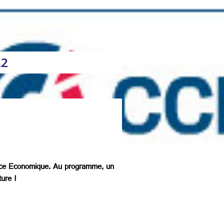
22
igence Economique. Au programme, un
ture !