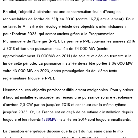
renouvelables dans le bouquet électrique français à
l’horizon 2030
.
En effet, l’objectif à atteindre est une consommation finale d’énergies
renouvelables de l’ordre de 32% en 2030 (contre 16,7% actuellement). Pour
ce faire, le Ministère de l’écologie édicte des objectifs « intermédiaires »
pour l’horizon 2023, qui seront atteints grâce à la Programmation
Pluriannuelle de l’Energie (PPE). La première PPE couvrira les années 2016
à 2018 et fixe une puissance installée de 24 000 MW (contre
approximativement 13 000MW en 2014) de solaire et d’éolien terrestre à la
fin de cette période. La puissance installée devra être portée à 36 000 MW
voire 43 000 MW en 2023, après promulgation du deuxième texte
règlementaire (nouvelle PPE).
Néanmoins, ces objectifs paraissent difficilement atteignables. Pour y arriver,
il faudrait installer et raccorder au réseau une puissance solaire et éolienne
d’environ 2,5 GW par an jusqu’en 2018 et continuer sur le même rythme
jusqu’en 2023. Or, La France est en deçà de ce rythme d’installation depuis
toujours et les récents
1889MW
installés en 2014 sont toujours insuffisants.
La transition énergétique dispose que la part du nucléaire dans le mix