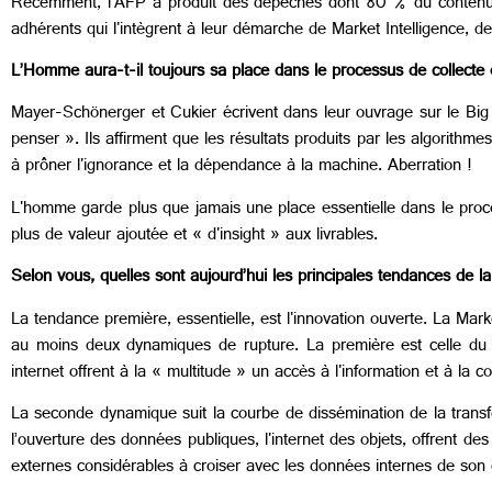
Récemment, l’AFP a produit des dépêches dont 80 % du contenu é
adhérents qui l'intègrent à leur démarche de Market Intelligence, d
L’Homme aura-t-il toujours sa place dans le processus de collecte e
Mayer-Schönerger et Cukier écrivent dans leur ouvrage sur le Bi
penser ». Ils affirment que les résultats produits par les algorith
à prôner l'ignorance et la dépendance à la machine. Aberration !
L'homme garde plus que jamais une place essentielle dans le process
plus de valeur ajoutée et « d'insight » aux livrables.
Selon vous, quelles sont aujourd’hui les principales tendances de la
La tendance première, essentielle, est l'innovation ouverte. La Mar
au moins deux dynamiques de rupture. La première est celle du b
internet offrent à la « multitude » un accès à l'information et à 
La seconde dynamique suit la courbe de dissémination de la transfo
l’ouverture des données publiques, l'internet des objets, offrent d
externes considérables à croiser avec les données internes de son 