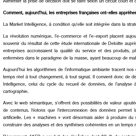
Alimenter la prise de décision doit se faire selon un circuit court e
Comment, aujourd’hui, les entreprises françaises ont-elles appréhen
La Market Intelligence, à condition qu‘elle soit intégrée dans la str
La révolution numérique, l'e-commerce et l'e-export placent aujourd
souvenir du résultat de cette étude internationale de Deloitte aup
entreprises accroissaient la qualité du service et des produits, plu
enfermées dans le paradigme de la masse, ayant beaucoup de mal à e
Aujourd'hui les algorithmes de l'informatique ambiante tracent nos
temps réel à tout changement, à tout signal. Il convient donc de dis
Intelligence, celui du cycle du recueil de données, de l'analyse
cartographie.
Avec le web sémantique, s'offrent des possibilités de valeur ajoutée
de contenus. Notons que l’interconnexion des données permet la
artificielle. Les « machines » vont désormais aider à produire du
construire des analyses et des synthèses cohérentes en un temps r