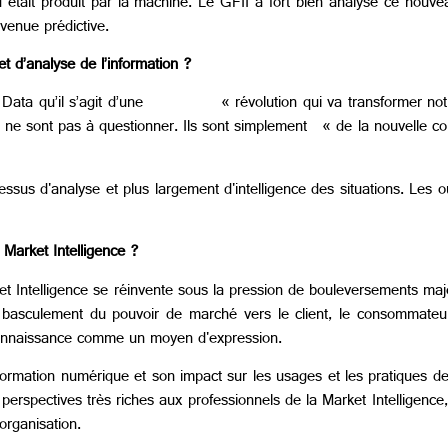
tait produit par la machine. Le GFII a fort bien analysé ce nouv
evenue prédictive.
t d’analyse de l’information ?
g Data qu’il s’agit d’une « révolution qui va transformer notre f
mes ne sont pas à questionner. Ils sont simplement « de la nouvelle c
us d'analyse et plus largement d'intelligence des situations. Les out
 Market Intelligence ?
ket Intelligence se réinvente sous la pression de bouleversements maj
asculement du pouvoir de marché vers le client, le consommateur, 
la connaissance comme un moyen d'expression.
rmation numérique et son impact sur les usages et les pratiques de 
es perspectives très riches aux professionnels de la Market Intellige
organisation.