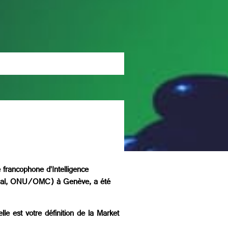
 francophone d’Intelligence
tional, ONU/OMC) à Genève, a été
le est votre définition de la Market