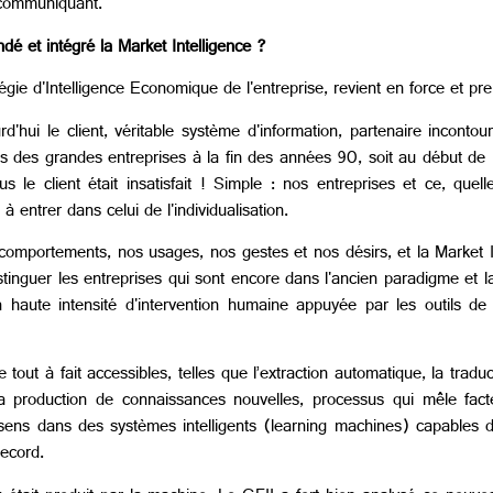
t communiquant.
dé et intégré la Market Intelligence ?
atégie d'Intelligence Economique de l'entreprise, revient en force et pr
'hui le client, véritable système d'information, partenaire incontour
rès des grandes entreprises à la fin des années 90, soit au début de 
s le client était insatisfait ! Simple : nos entreprises et ce, quelle
ntrer dans celui de l'individualisation.
 comportements, nos usages, nos gestes et nos désirs, et la Market 
tinguer les entreprises qui sont encore dans l'ancien paradigme et la
 à haute intensité d'intervention humaine appuyée par les outils de
 tout à fait accessibles, telles que l’extraction automatique, la tradu
 production de connaissances nouvelles, processus qui mêle facte
 sens dans des systèmes intelligents (learning machines) capables d
ecord.