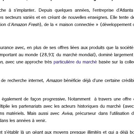
he à s’implanter. Depuis quelques années, l’entreprise d’Atlant
 secteurs variés et en créant de nouvelles enseignes. Elle tente de
tion d
’Amazon Fresh
), de la « maison connectée » (développement 
rance avec, en plus de ses offres liées aux produits que la société
us important au monde (28,9% du marché mondial), dominé largemen
n
, avec une approche très
particulière du marché
basée sur la collec
 de recherche internet,
Amazon
bénéficie déjà d’une certaine crédibil
t également de façon progressive. Notamment à travers une offre 
multiplie les partenariats avec les acteurs historiques du marché (ave
ens matériels. Mais aussi avec
Aviva
, précurseur dans l’utilisation d
dans les années à venir.
ent s’établir là un géant aux moyens presque illimités et qui a déj