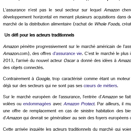
L’assurance n’est pas le seul secteur sur lequel
Amazon
cherc
développement horizontal en menant plusieurs acquisitions dans des
marché de la distribution alimentaire (rachat de
Whole Foods
, créa
Un défi pour les acteurs traditionnels
Amazon
pénètre progressivement sur le marché américain de l’assu
Amazon
.com), des offres
d’assurance vie
. C’est le marché le pl
2013, l’arrivé du nouvel acteur
Oscar
a donné des idées à
Amazo
des objets connectés.
Contrairement à
Google
, trop caractérisé comme étant un moteur
déjà sur des secteurs qui ne sont pas ses
cœurs de métiers
.
Sur le marché européen de l’assurance, l’entrée d’
Amazon
se fai
volées ou
endommagées
avec
Amazon Protect
. Par ailleurs, il 
une offre de remplacement en cas de sinistre habitation des bi
d’
Amazon
qui devrait se généraliser au sein des foyers européens 
Cette arrivée inquiète les acteurs traditionnels du marché qui voi