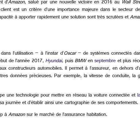
t d’
Amazon
, salué par une nouvelle victoire en 2016 au
Wall Str
 client est un critère d’une importance majeure dans le secteur d
a capacité à apporter rapidement une solution sont très scrutées et
Ama
s l’utilisation – à l’instar d’
Oscar
– de systèmes connectés dan
ébut de l’année 2017,
Hyundai
, puis
BMW
en
septembre
et plus ré
ux constructeurs automobiles. Il permet à l’assureur, en dehors d’a
’autres données précieuses. Par exemple, la vitesse de conduite, la
ppe une technologie pour mettre en réseau la voiture connectée et
l
e sa journée et d’établir ainsi une cartographie de ses comportements.
hip à
Amazon
sur le marché de l’assurance habitation.