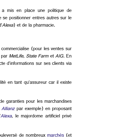
a a mis en place une politique de
 se positionner entres autres sur le
d’
Alexa
) et de la pharmacie.
 commercialise (pour les ventes sur
t par
MetLife
,
State Farm
et
AIG
. En
te d’informations sur ses clients via
ité en tant qu’assureur car il existe
de garanties pour les marchandises
c
Allianz
par exemple) en proposant
’
Alexa
, le majordome artificiel privé
à bouleversé de nombreux
marchés
(et