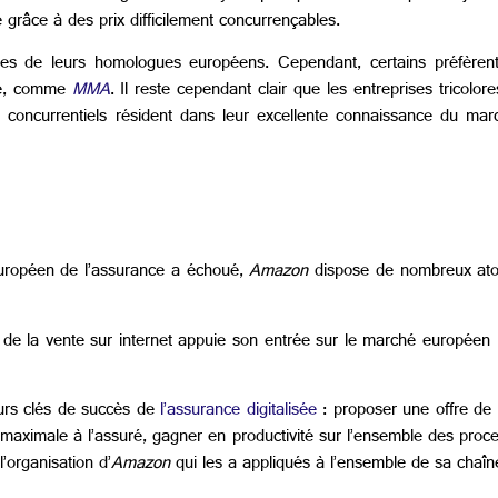
e grâce à des prix difficilement concurrençables.
des de leurs homologues européens. Cependant, certains préfèren
ché, comme
MMA
. Il reste cependant clair que les entreprises tricol
 concurrentiels résident dans leur excellente connaissance du march
européen de l’assurance a échoué,
Amazon
dispose de nombreux atou
t de la vente sur internet appuie son entrée sur le marché européen
teurs clés de succès de
l’assurance digitalisée
: proposer une offre de 
 maximale à l’assuré, gagner en productivité sur l’ensemble des proc
’organisation d’
Amazon
qui les a appliqués à l’ensemble de sa chaîn