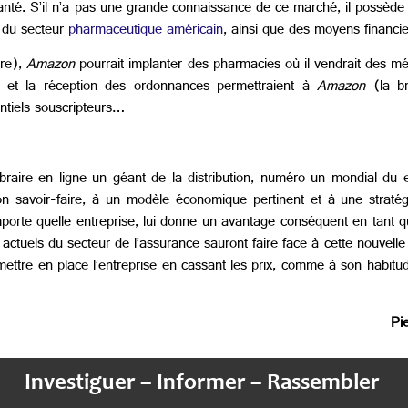
santé. S’il n’a pas une grande connaissance de ce marché, il possèd
e du secteur
pharmaceutique américain
, ainsi que des moyens financi
ire),
Amazon
pourrait implanter des pharmacies où il vendrait des m
 et la réception des ordonnances permettraient à
Amazon
(la br
entiels souscripteurs…
ibraire en ligne un géant de la distribution, numéro un mondial du
savoir-faire, à un modèle économique pertinent et à une stratégie
’importe quelle entreprise, lui donne un avantage conséquent en tant 
ctuels du secteur de l’assurance sauront faire face à cette nouvelle
mettre en place l’entreprise en cassant les prix, comme à son habit
Pi
Investiguer – Informer – Rassembler