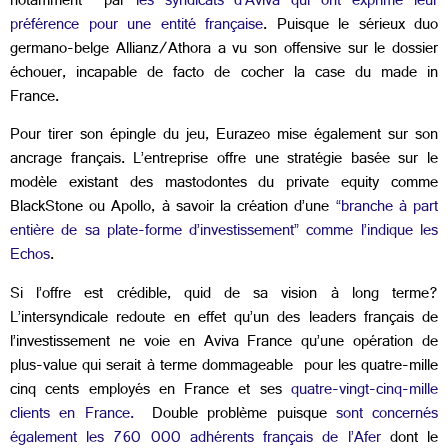
notamment par
les syndicats d’Aviva qui ont exprimé leur
préférence pour une entité française
. Puisque le sérieux duo
germano-belge Allianz/Athora a vu son offensive sur le dossier
échouer, incapable de facto de cocher la case du made in
France.
Pour tirer son épingle du jeu, Eurazeo mise également sur son
ancrage français. L’entreprise offre une stratégie basée sur le
modèle existant des mastodontes du private equity comme
BlackStone ou Apollo, à savoir la création d’une
“branche à part
entière de sa plate-forme d’investissement” comme l’indique les
Echos
.
Si l’offre est crédible, quid de sa vision à long terme?
L’intersyndicale redoute en effet qu’un des leaders français de
l’investissement ne voie en Aviva France qu’une opération de
plus-value qui serait à terme dommageable pour les quatre-mille
cinq cents employés en France et ses
quatre-vingt-cinq-mille
clients en France.
Double problème puisque
sont concernés
également les 760 000 adhérents français de l’Afer
dont le