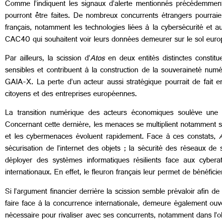
Comme l’indiquent les signaux d’alerte mentionnés précédemment, i
pourront être faites. De nombreux concurrents étrangers pourraie
français, notamment les technologies liées à la cybersécurité et a
CAC40 qui souhaitent voir leurs données demeurer sur le sol europée
Par ailleurs, la scission d’
Atos
en deux entités distinctes constit
sensibles et contribuent à la construction de la souveraineté numé
GAIA-X. La perte d’un acteur aussi stratégique pourrait de fait en
citoyens et des entreprises européennes.
La transition numérique des acteurs économiques soulève une m
Concernant cette dernière, les menaces se multiplient notamment s
et les cybermenaces évoluent rapidement. Face à ces constats,
sécurisation de l’internet des objets ; la sécurité des réseaux d
déployer des systèmes informatiques résilients face aux cyber
internationaux. En effet, le fleuron français leur permet de bénéfici
Si l’argument financier derrière la scission semble prévaloir afin de 
faire face à la concurrence internationale, demeure également ouv
nécessaire pour rivaliser avec ses concurrents, notamment dans l’ob