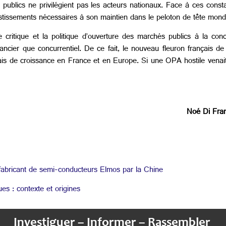
 publics ne privilégient pas les acteurs nationaux. Face à ces const
vestissements nécessaires à son maintien dans le peloton de tête mondi
le critique et la politique d’ouverture des marchés publics à la co
ancier que concurrentiel. De ce fait, le nouveau fleuron français de 
ais de croissance en France et en Europe. Si une OPA hostile venait
Noé Di Fra
fabricant de semi-conducteurs Elmos par la Chine
es : contexte et origines
Investiguer – Informer – Rassembler