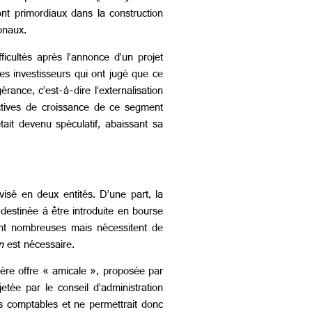
ont primordiaux dans la construction
ionaux.
ficultés après l’annonce d’un projet
s investisseurs qui ont jugé que ce
érance, c’est-à-dire l’externalisation
ectives de croissance de ce segment
ait devenu spéculatif, abaissant sa
visé en deux entités. D’une part, la
 destinée à être introduite en bourse
ont nombreuses mais nécessitent de
n
est nécessaire.
ière offre « amicale », proposée par
tée par le conseil d’administration
ts comptables et ne permettrait donc