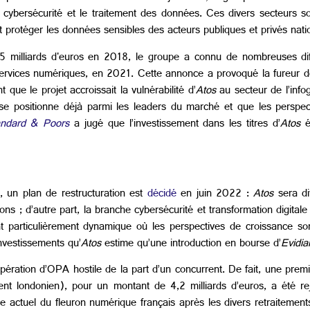
a cybersécurité et le traitement des données. Ces divers secteurs s
 protéger les données sensibles des acteurs publiques et privés nat
11,5 milliards d'euros en 2018, le groupe a connu de nombreuses dif
services numériques, en 2021. Cette annonce a provoqué la fureur de
 que le projet accroissait la vulnérabilité d’
Atos
au secteur de l’infog
e se positionne déjà parmi les leaders du marché et que les persp
andard & Poors
a jugé que l’investissement dans les titres d’
Atos
ét
é, un plan de restructuration est
décidé
en juin 2022 :
Atos
sera di
ns ; d’autre part, la branche cybersécurité et transformation digitale
 particulièrement dynamique où les perspectives de croissance s
nvestissements qu’
Atos
estime qu’une introduction en bourse d’
Evidia
ération d’OPA hostile de la part d’un concurrent. De fait, une prem
nt londonien), pour un montant de 4,2 milliards d’euros, a été reje
e actuel du fleuron numérique français après les divers retraitemen