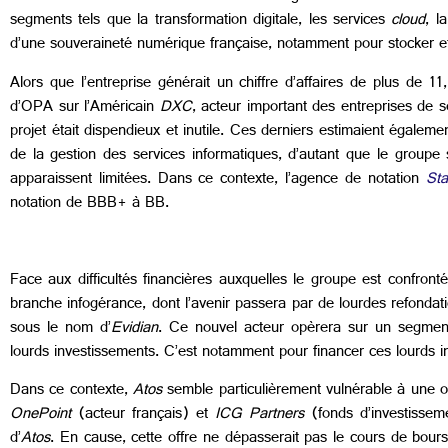
segments tels que la transformation digitale, les services
cloud
, l
d’une souveraineté numérique française, notamment pour stocker et
Alors que l’entreprise générait un chiffre d’affaires de plus de 
d’OPA sur l’Américain
DXC
, acteur important des entreprises de 
projet était dispendieux et inutile. Ces derniers estimaient également
de la gestion des services informatiques, d’autant que le group
apparaissent limitées. Dans ce contexte, l’agence de notation
St
notation de BBB+ à BB.
Face aux difficultés financières auxquelles le groupe est confront
branche infogérance, dont l’avenir passera par de lourdes refondatio
sous le nom d’
Evidian
. Ce nouvel acteur opèrera sur un segment
lourds investissements. C’est notamment pour financer ces lourds i
Dans ce contexte,
Atos
semble particulièrement vulnérable à une op
OnePoint
(acteur français) et
ICG Partners
(fonds d’investisseme
d’
Atos
. En cause, cette offre ne dépasserait pas le cours de bours