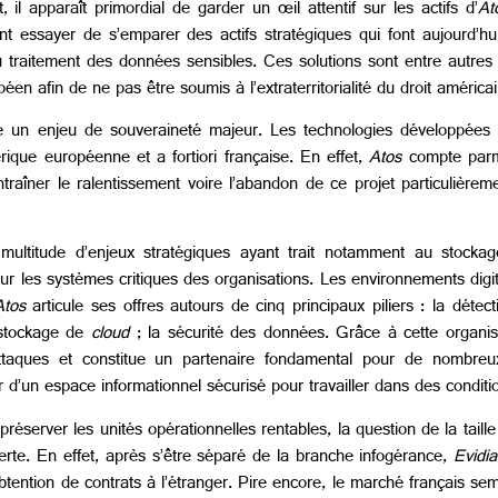
l apparaît primordial de garder un œil attentif sur les actifs d’
At
nt essayer de s’emparer des actifs stratégiques qui font aujourd’
u traitement des données sensibles. Ces solutions sont entre autres
n afin de ne pas être soumis à l’extraterritorialité du droit américa
ue un enjeu de souveraineté majeur. Les technologies développées 
rique européenne et a fortiori française. En effet,
Atos
compte parmi
traîner le ralentissement voire l’abandon de ce projet particulièrem
ultitude d’enjeux stratégiques ayant trait notamment au stockag
ur les systèmes critiques des organisations. Les environnements dig
Atos
articule ses offres autours de cinq principaux piliers : la déte
e stockage de
cloud
; la sécurité des données. Grâce à cette organis
attaques et constitue un partenaire fondamental pour de nombreu
er d’un espace informationnel sécurisé pour travailler dans des condit
préserver les unités opérationnelles rentables, la question de la taille 
erte. En effet, après s’être séparé de la branche infogérance,
Evidi
tention de contrats à l’étranger. Pire encore, le marché français sem