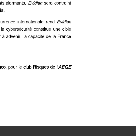
ats alarmants,
Evidian
sera contraint
al.
ncurrence internationale rend
Evidian
la cybersécurité constitue une cible
 à advenir, la capacité de la France
nco
, pour le
club Risques de l’
AEGE