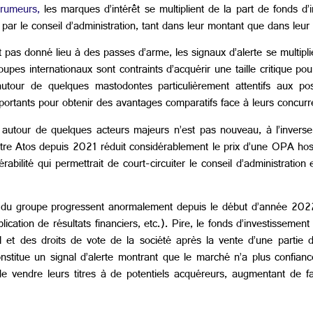
 rumeurs,
les marques d’intérêt se multiplient de la part de fonds 
par le conseil d’administration, tant dans leur montant que dans leur 
 pas donné lieu à des passes d’arme, les signaux d’alerte se multipli
oupes internationaux sont contraints d’acquérir une taille critique po
autour de quelques mastodontes particulièrement attentifs aux pos
portants pour obtenir des avantages comparatifs face à leurs concurr
utour de quelques acteurs majeurs n’est pas nouveau, à l’inverse de
itre Atos depuis 2021 réduit considérablement le prix d’une OPA hos
nérabilité qui permettrait de court-circuiter le conseil d’administratio
 du groupe progressent anormalement depuis le début d’année 2022 
tion de résultats financiers, etc.). Pire, le fonds d’investissemen
 et des droits de vote de la société après la vente d’une partie 
onstitue un signal d’alerte montrant que le marché n’a plus confian
 de vendre leurs titres à de potentiels acquéreurs, augmentant de f