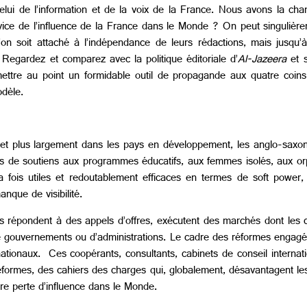
e celui de l’information et de la voix de la France. Nous avons la ch
vice de l’influence de la France dans le Monde ? On peut singulièrem
’on soit attaché à l’indépendance de leurs rédactions, mais jusqu’à
 Regardez et comparez avec la politique éditoriale d’
Al-Jazeera
et 
ttre au point un formidable outil de propagande aux quatre coins
odèle.
et plus largement dans les pays en développement, les anglo-saxons
s de soutiens aux programmes éducatifs, aux femmes isolés, aux orphe
la fois utiles et redoutablement efficaces en termes de soft powe
anque de visibilité.
ses répondent à des appels d’offres, exécutent des marchés dont les
de gouvernements ou d’administrations. Le cadre des réformes engagée
tionaux. Ces coopérants, consultants, cabinets de conseil internat
éformes, des cahiers des charges qui, globalement, désavantagent le
tre perte d’influence dans le Monde.