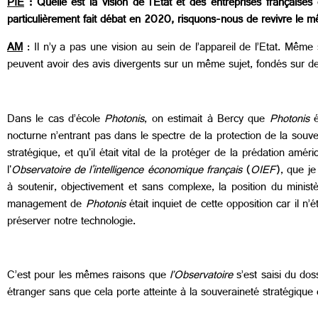
PIE
: Quelle est la vision de l'Etat et des entreprises française
particulièrement fait débat en 2020, risquons-nous de revivre le m
AM
: Il n’y a pas une vision au sein de l’appareil de l’Etat. Mêm
peuvent avoir des avis divergents sur un même sujet, fondés sur des
Dans le cas d’école
Photonis
, on estimait à Bercy que
Photonis
é
nocturne n’entrant pas dans le spectre de la protection de la souve
stratégique, et qu'il était vital de la protéger de la prédation amé
l'
Observatoire de l'intelligence économique français
(
OIEF
), que je
à soutenir, objectivement et sans complexe, la position du minis
management de
Photonis
était inquiet de cette opposition car il n’
préserver notre technologie.
C’est pour les mêmes raisons que
l’Observatoire
s’est saisi du dos
étranger sans que cela porte atteinte à la souveraineté stratégique 