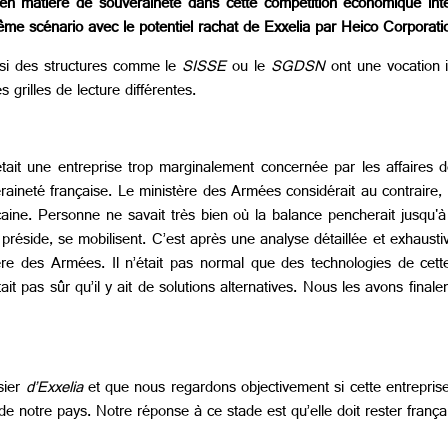
s en matière de souveraineté dans cette compétition économique int
ême scénario avec le potentiel rachat de Exxelia par Heico Corporati
e si des structures comme le
SISSE
ou le
SGDSN
ont une vocation in
 grilles de lecture différentes.
tait une entreprise trop marginalement concernée par les affaires d
raineté française. Le ministère des Armées considérait au contraire, 
ricaine. Personne ne savait très bien où la balance pencherait jusqu'
 préside, se mobilisent. C’est après une analyse détaillée et exhau
tère des Armées. Il n’était pas normal que des technologies de cet
était pas sûr qu’il y ait de solutions alternatives. Nous les avons fina
sier
d’Exxelia
et que nous regardons objectivement si cette entrepris
de notre pays. Notre réponse à ce stade est qu’elle doit rester frança