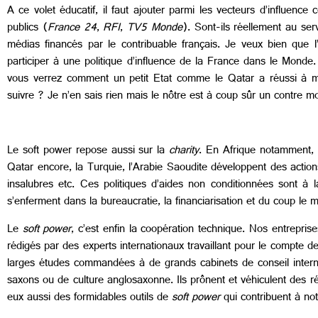
A ce volet éducatif, il faut ajouter parmi les vecteurs d’influenc
publics (
France 24
,
RFI
,
TV5 Monde
). Sont-ils réellement au ser
médias financés par le contribuable français. Je veux bien que l
participer à une politique d’influence de la France dans le Monde.
vous verrez comment un petit Etat comme le Qatar a réussi à me
suivre ? Je n’en sais rien mais le nôtre est à coup sûr un contre m
Le soft power repose aussi sur la
charity
. En Afrique notamment, 
Qatar encore, la Turquie, l’Arabie Saoudite développent des action
insalubres etc. Ces politiques d’aides non conditionnées sont à 
s’enferment dans la bureaucratie, la financiarisation et du coup le m
Le
soft power
, c’est enfin la coopération technique. Nos entrepri
rédigés par des experts internationaux travaillant pour le compte 
larges études commandées à de grands cabinets de conseil interna
saxons ou de culture anglosaxonne. Ils prônent et véhiculent des r
eux aussi des formidables outils de
soft power
qui contribuent à no