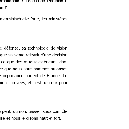
ernationale ?
Le cas de Photonis a
on ?
terministérielle forte, les ministères
e défense, sa technologie de vision
que sa vente relevait d’une décision
à ce que des milieux extérieurs, dont
stive que nous nous sommes autorisés
te importance partent de France. Le
lement trouvées, et c’est heureux pour
e peut, ou non, passer sous contrôle
ise et nous le disons haut et fort.