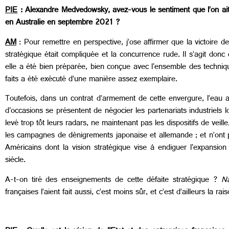
PIE
: Alexandre Medvedowsky, avez-vous le sentiment que l’on ait 
en Australie en septembre 2021 ?
AM
: Pour remettre en perspective, j’ose affirmer que la victoire d
stratégique était compliquée et la concurrence rude. Il s’agit donc 
elle a été bien préparée, bien conçue avec l'ensemble des technique
faits a été exécuté d’une manière assez exemplaire.
Toutefois, dans un contrat d’armement de cette envergure, l’eau a 
d'occasions se présentent de négocier les partenariats industriels 
levé trop tôt leurs radars, ne maintenant pas les dispositifs de veill
les campagnes de dénigrements japonaise et allemande ; et n’ont p
Américains dont la vision stratégique vise à endiguer l'expansio
siècle.
A-t-on tiré des enseignements de cette défaite stratégique ?
N
françaises l’aient fait aussi, c’est moins sûr, et c’est d’ailleurs la r