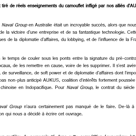
tiré de réels enseignements du camouflet infligé par nos alliés d’
e
Naval Group
en Australie était un incroyable succès, alors que nous
de la victoire d'une entreprise et de sa fantastique technologie. Cet
s de la diplomatie d'affaires, du lobbying, et de l'influence de la F
le temps de couler sous les ponts entre la signature du pré-contrat
locaux, de les remettre en cause, voire de les supprimer. Il s’est av
e, de surveillance, de soft power et de diplomatie d'affaires dont l’impo
as non-plus anticipé AUKUS, coalition d’intérêts fortement poussée 
n chinoise en Indopacifique. Pour
Naval Group
, le contrat du siècl
aval Group
n’aura certainement pas manqué de le faire. De-là à 
aison qui nous a décidé à écrire cet ouvrage.