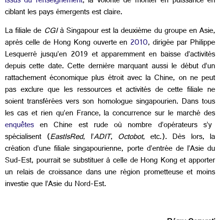
issus du renseignement
, la volonté de monter en puissance en
ciblant les pays émergents est claire.
La filiale de
CGI
à Singapour est la deuxième du groupe en Asie,
après celle de Hong Kong ouverte en
2010
, dirigée par Philippe
Lesquerré jusqu’en 2019 et apparemment en baisse d’activités
depuis cette date. Cette dernière marquant aussi le début d’un
rattachement économique plus étroit avec la Chine, on ne peut
pas exclure que les ressources et activités de cette filiale ne
soient transférées vers son homologue singapourien. Dans tous
les cas et rien qu’en France, la concurrence sur le marché des
enquêtes
en Chine est rude où nombre d’opérateurs s’y
spécialisent (
EastIsRed
, l’
ADIT
,
Octobot
, etc.). Dès lors, la
création d’une filiale singapourienne, porte d’entrée de l’Asie du
Sud-Est, pourrait se substituer à celle de Hong Kong et apporter
un relais de croissance dans une région prometteuse et moins
investie que l’Asie du Nord-Est.