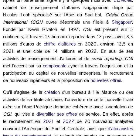
Après un partenariat signé il y a quelques mois avec
Confirmis
,
cabinet de renseignement d’affaires singapourien dirigé par
Nicolas Teoh spécialisé sur l’Asie du Sud-Est,
Cristal Group
International (CGI)
ouvre désormais une filiale à
Singapour
.
Fondé par Kevin Rivaton en 1997,
CGI
est présent sur 5
continents, à travers 13 bureaux répartis dans 12 pays, avec 8,3
millions d'euros de
chiffre d'affaires
en 2020, environ 12,5 en
2021 et une cible de 14 millions en 2022. En sus de ses
activités de renseignement d’affaires et de
credit reporting
,
CGI
met l’accent sur sa
composante
cyber à travers l’acquisition et la
participation au capital de nouvelles entreprises, le recrutement
de nouveaux ingénieurs et la proposition de
nouvelles offres
.
Qu’il s’agisse de la
création
d’un bureau à l’Ile Maurice ou des
activités de sa filiale africaine, l’ouverture de cette nouvelle filiale
axée sur l’Asie Pacifique demeure cohérente avec l’orientation de
CGI
, qui vise à
diversifier ses offres
de service. En effet, après
le recrutement en
2021
et
2022
de 20 nouveaux analystes
couvrant l’Amérique du Sud et Centrale, ainsi que
d’africanistes