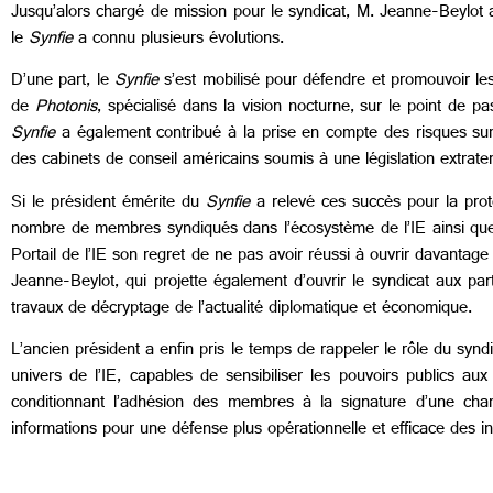
Jusqu’alors chargé de mission pour le syndicat, M. Jeanne-Beylot a
le
Synfie
a connu plusieurs évolutions.
D’une part, le
Synfie
s’est mobilisé pour défendre et promouvoir le
de
Photonis
, spécialisé dans la vision nocturne, sur le point de 
Synfie
a également contribué à la prise en compte des risques sur l
des cabinets de conseil américains soumis à une législation extraterr
Si le président émérite du
Synfie
a relevé ces succès pour la prote
nombre de membres syndiqués dans l’écosystème de l’IE ainsi que 
Portail de l’IE son regret de ne pas avoir réussi à ouvrir davantag
Jeanne-Beylot, qui projette également d’ouvrir le syndicat aux pa
travaux de décryptage de l’actualité diplomatique et économique.
L’ancien président a enfin pris le temps de rappeler le rôle du synd
univers de l’IE, capables de sensibiliser les pouvoirs publics au
conditionnant l’adhésion des membres à la signature d’une char
informations pour une défense plus opérationnelle et efficace des int