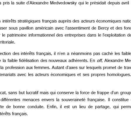
 pris la suite d’Alexandre Medvedowsky qui le présidait depuis avri
s intérêts stratégiques français auprès des acteurs économiques nat
passer sous pavillon américain avec l’assentiment de Bercy et des fon
e patrimoine informationnel des entreprises dans le l’exploitation de
itoriale.
ction des intérêts français, il n’en a néanmoins pas caché les faibl
la faible fidélisation des nouveaux adhérents. En
off
, Alexandre Me
e la profession aux femmes. Autant d’axes sur lesquels promet de trav
rtenariats avec les acteurs économiques et ses propres homologues. 
icat, sans but lucratif mais qui conserve la force de frappe d’un grou
x différentes menaces envers la souveraineté française. Il constitu
te de bonne conduite. Enfin, il est un lieu de partage, qui perm
érêts français.