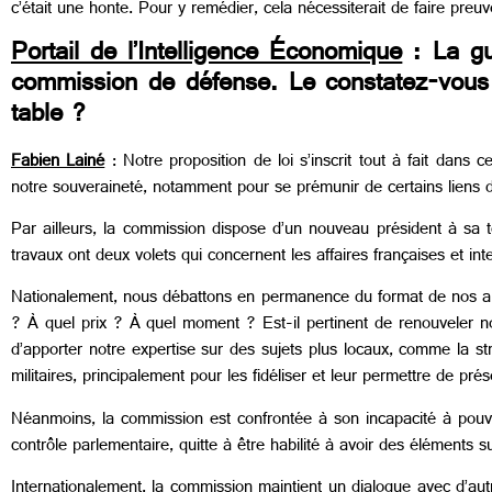
c’était une honte. Pour y remédier, cela nécessiterait de faire preuv
Portail de l’Intelligence Économique
: La gu
commission de défense. Le constatez-vous 
table ?
Fabien Lainé
: Notre proposition de loi s’inscrit tout à fait dan
notre souveraineté, notamment pour se prémunir de certains liens 
Par ailleurs, la commission dispose d’un nouveau président à sa tê
travaux ont deux volets qui concernent les affaires françaises et int
Nationalement, nous débattons en permanence du format de nos arm
? À quel prix ? À quel moment ? Est-il pertinent de renouveler notr
d’apporter notre expertise sur des sujets plus locaux, comme la stra
militaires, principalement pour les fidéliser et leur permettre de pr
Néanmoins, la commission est confrontée à son incapacité à pouvo
contrôle parlementaire, quitte à être habilité à avoir des éléments s
Internationalement, la commission maintient un dialogue avec d’au