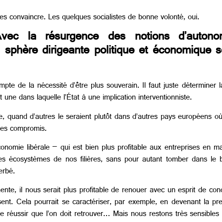
s convaincre. Les quelques socialistes de bonne volonté, oui.
ec la résurgence des notions d’autonom
 sphère dirigeante politique et économique s
pte de la nécessité d’être plus souverain. Il faut juste déterminer
et une dans laquelle l’État à une implication interventionniste.
nce, quand d’autres le seraient plutôt dans d’autres pays européens o
 des compromis.
omie libérale – qui est bien plus profitable aux entreprises en matiè
s écosystèmes de nos filières, sans pour autant tomber dans le bi
erbé.
nte, il nous serait plus profitable de renouer avec un esprit de con
ent. Cela pourrait se caractériser, par exemple, en devenant la pre
e réussir que l’on doit retrouver… Mais nous restons très sensibles