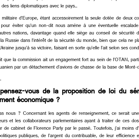
 des liens diplomatiques avec le pays..
militaire d’Europe, étant accessoirement la seule dotée de deux c
ie pour éviter qu’un non-dit nous amène à une éventuelle escala
autres nations, davantage quand elle siège au conseil de sécurité 
la Russie dans l’intérêt de la sécurité du monde, bien que cela ne pl
aine jusqu’à sa victoire, faisant en sorte qu’elle l’ait selon ses condi
 fait que la commission ait un engagement fort au sein de l’OTAN, par
 lituanien par un détachement d’avions de chasse de la base de Mont
.
ensez-vous de la proposition de loi du sé
nement économique ?
as nous ? Concernant les agents de renseignement, ce serait une p
eurs et les collaborateurs parlementaires ayant à traiter de ces dos
eur de cabinet de Florence Parly par le passé. Toutefois, j’ai moins 
olitiques publiques, de l’argent du contribuable, de leur efficience 