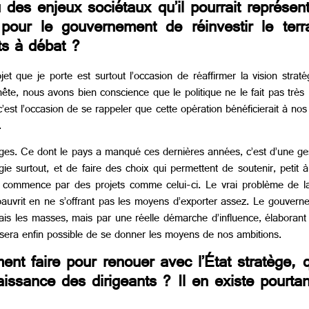
des enjeux sociétaux qu’il pourrait représen
 pour le gouvernement de réinvestir le terra
ts à débat ?
t que je porte est surtout l’occasion de réaffirmer la vision straté
e, nous avons bien conscience que le politique ne le fait pas très bi
c’est l’occasion de se rappeler que cette opération bénéficierait à no
.
tèges. Ce dont le pays a manqué ces dernières années, c’est d’une g
surtout, et de faire des choix qui permettent de soutenir, petit à pe
le commence par des projets comme celui-ci. Le vrai problème de la
ppauvrit en ne s’offrant pas les moyens d’exporter assez. Le gouver
is les masses, mais par une réelle démarche d’influence, élaborant 
l sera enfin possible de se donner les moyens de nos ambitions.
t faire pour renouer avec l’État stratège, 
aissance des dirigeants ? Il en existe pourtan