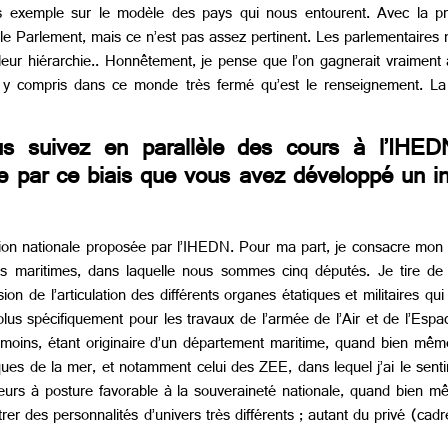
ns exemple sur le modèle des pays qui nous entourent. Avec la prim
e Parlement, mais ce n’est pas assez pertinent. Les parlementaires n’o
e leur hiérarchie.. Honnêtement, je pense que l’on gagnerait vraiment
ir, y compris dans ce monde très fermé qu’est le renseignement. La
 suivez en parallèle des cours à l’IHEDN
-ce par ce biais que vous avez développé un in
sion nationale proposée par l’IHEDN. Pour ma part, je consacre mon 
gies maritimes, dans laquelle nous sommes cinq députés. Je tire d
n de l’articulation des différents organes étatiques et militaires qu
plus spécifiquement pour les travaux de l’armée de l’Air et de l’Espa
oins, étant originaire d’un département maritime, quand bien même
égiques de la mer, et notamment celui des ZEE, dans lequel j’ai le se
eurs à posture favorable à la souveraineté nationale, quand bien mê
r des personnalités d’univers très différents ; autant du privé (cadr