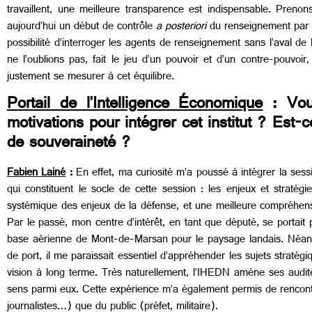
travaillent, une meilleure transparence est indispensable. Preno
aujourd’hui un début de contrôle
a posteriori
du renseignement par l
possibilité d’interroger les agents de renseignement sans l’aval d
ne l’oublions pas, fait le jeu d’un pouvoir et d’un contre-pouvo
justement se mesurer à cet équilibre.
Portail de l’Intelligence Économique
: Vous
motivations pour intégrer cet institut ? Est
de souveraineté ?
Fabien Lainé
:
En effet, ma curiosité m’a poussé à intégrer la ses
qui constituent le socle de cette session : les enjeux et straté
systémique des enjeux de la défense, et une meilleure compréhensio
Par le passé, mon centre d’intérêt, en tant que député, se portait 
base aérienne de Mont-de-Marsan pour le paysage landais. Néanm
de port, il me paraissait essentiel d’appréhender les sujets strat
vision à long terme. Très naturellement, l’IHEDN amène ses audit
sens parmi eux. Cette expérience m’a également permis de rencontre
journalistes…) que du public (préfet, militaire).