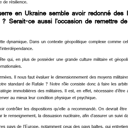
e de résilience.
erre en Ukraine semble avoir redonné des l
? Serait-ce aussi l’occasion de remettre de
s cette dynamique. Dans un contexte géopolitique complexe comme ce
d’interdépendance.
te qui, en plus de posséder une grande culture militaire et géopolit
ernationales.
ées. Il nous faut évaluer le dimensionnement des moyens militaires 
e standard de Rafale ? Notre rôle consiste donc à faire les arbitrage
tégie immobilières des militaires. Il est, en effet, nécessaire d’être 
éserver au mieux leur condition physique et psychique.
ir contrôler les dispositions qu’elle a recommandé. On devrait êtr
ur le renseignement, la dissuasion nucléaire, afin d’assurer un suivi d
tres pays de l’Europe, notamment ceux des pays baltes, qui entretie