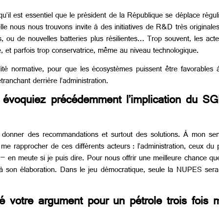
 qu’il est essentiel que le président de la République se déplace rég
le nous nous trouvons invite à des initiatives de R&D très originales 
s, ou de nouvelles batteries plus résilientes… Trop souvent, les acte
e, et parfois trop conservatrice, même au niveau technologique.
gilité normative, pour que les écosystèmes puissent être favorables
etranchant derrière l’administration.
évoquiez précédemment l’implication du SG
t donner des recommandations et surtout des solutions. À mon se
e rapprocher de ces différents acteurs : l’administration, ceux du 
 – en meute si je puis dire. Pour nous offrir une meilleure chance qu
rs à son élaboration. Dans le jeu démocratique, seule la NUPES se
é votre argument pour un pétrole trois fois 