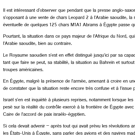
Il est intéressant d'observer que pendant que la presse anglo-saxon
s’opposant à une vente de chars Leopard 2 à l’Arabie saoudite, l
éventuelle de quelques 125 chars M1A1 Abrams à Égypte passe qu
Pourtant, la situation dans ce pays majeur de l’Afrique du Nord, qui v
l’Arabie saoudite, bien au contraire.
Le Royaume saoudien s’est en effet distingué jusqu’ici par sa capac
tant que faire se peut, sa stabilité, la situation au Bahreïn et surt
troupes américaines.
En Égypte, malgré la présence de l’armée, amenant à croire en une c
de constater que la situation reste encore très confuse et à l’issue p
Israël s’en est inquiété à plusieurs reprises, notamment lorsque l
pesé sur la réalité du contrôle exercé à la frontière de Égypte av
Caire de l’accord de paix israélo-égyptien.
Si cela devait advenir – après tout qui avait prévu les révolutions a
les États-Unis à Égypte, sans parler des avions et des navires made