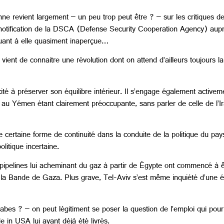
ne revient largement – un peu trop peut être ? – sur les critiques de 
a notification de la DSCA (Defense Security Cooperation Agency) aup
ant à elle quasiment inaperçue…
ient de connaitre une révolution dont on attend d’ailleurs toujours la 
ité à préserver son équilibre intérieur. Il s’engage également activem
out au Yémen étant clairement préoccupante, sans parler de celle de l’I
ertaine forme de continuité dans la conduite de la politique du pays 
olitique incertaine.
es pipelines lui acheminant du gaz à partir de Égypte ont commencé à
ec la Bande de Gaza. Plus grave, Tel-Aviv s’est même inquiété d’une 
rabes ? – on peut légitiment se poser la question de l’emploi qui pourr
 in USA lui ayant déjà été livrés.