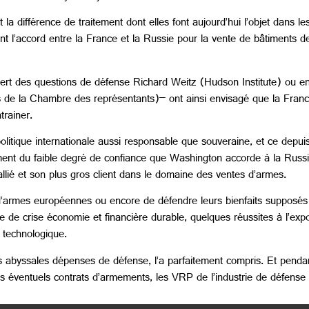
et la différence de traitement dont elles font aujourd’hui l’objet dans
t l’accord entre la France et la Russie pour la vente de bâtiments
xpert des questions de défense Richard Weitz (Hudson Institute) ou en
s de la Chambre des représentants)– ont ainsi envisagé que la Franc
trainer.
litique internationale aussi responsable que souveraine, et ce depui
ent du faible degré de confiance que Washington accorde à la Russ
 allié et son plus gros client dans le domaine des ventes d’armes.
tes d’armes européennes ou encore de défendre leurs bienfaits supposés
e de crise économie et financière durable, quelques réussites à l’exp
n technologique.
es abyssales dépenses de défense, l’a parfaitement compris. Et pend
leurs éventuels contrats d’armements, les VRP de l’industrie de défen