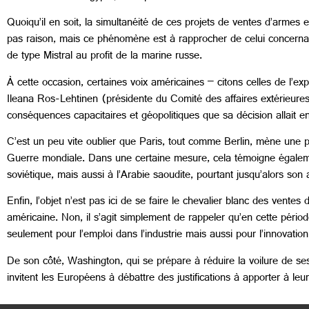
Quoiqu’il en soit, la simultanéité de ces projets de ventes d’armes 
pas raison, mais ce phénomène est à rapprocher de celui concernan
de type Mistral au profit de la marine russe.
À cette occasion, certaines voix américaines – citons celles de l’e
Ileana Ros-Lehtinen (présidente du Comité des affaires extérieure
conséquences capacitaires et géopolitiques que sa décision allait en
C’est un peu vite oublier que Paris, tout comme Berlin, mène une po
Guerre mondiale. Dans une certaine mesure, cela témoigne égalem
soviétique, mais aussi à l’Arabie saoudite, pourtant jusqu’alors son
Enfin, l’objet n’est pas ici de se faire le chevalier blanc des ven
américaine. Non, il s’agit simplement de rappeler qu’en cette périod
seulement pour l’emploi dans l’industrie mais aussi pour l’innovatio
De son côté, Washington, qui se prépare à réduire la voilure de s
invitent les Européens à débattre des justifications à apporter à 