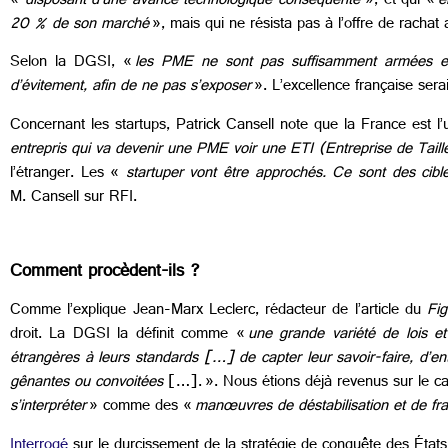
«
disposant d’une avance technologique conséquente
», et qui «
e
20 % de son marché
», mais qui ne résista pas à l’offre de rachat
Selon la DGSI, «
les PME ne sont pas suffisamment armées et l
d’évitement, afin de ne pas s’exposer
». L’excellence française sera
Concernant les startups, Patrick Cansell note que la France est 
entrepris qui va devenir une PME voir une ETI (Entreprise de Taille
l’étranger. Les «
startuper vont être approchés. Ce sont des cibl
M. Cansell sur RFI.
Comment procèdent-ils ?
Comme l’explique Jean-Marx Leclerc, rédacteur de l’article du
Fig
droit. La DGSI la définit comme «
une grande variété de lois et
étrangères à leurs standards […] de capter leur savoir-faire, d’en
gênantes ou convoitées
[…]. ». Nous étions déjà revenus sur le c
s’interpréter
» comme des «
manœuvres de déstabilisation et de frag
Interrogé
sur le durcissement de la stratégie de conquête des États