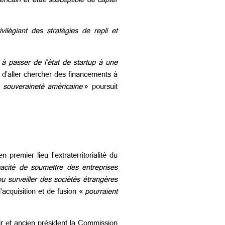
icain et était susceptible de capter
légiant des stratégies de repli et
à passer de l’état de startup à une
s d’aller chercher des financements à
a souveraineté américaine
» poursuit
premier lieu l’extraterritorialité du
acité de soumettre des entreprises
u surveiller des sociétés étrangères
’acquisition et de fusion «
pourraient
ir et ancien président la Commission