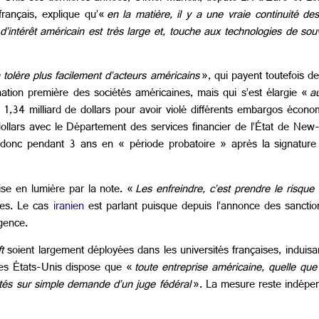
français, explique qu’«
en la matière, il y a une vraie continuité de
d’intérêt américain est très large et, touche aux technologies de so
tolère plus facilement d’acteurs américains
», qui payent toutefois d
ination première des sociétés américaines, mais qui s’est élargie «
a
34 milliard de dollars pour avoir violé différents embargos écono
dollars avec le Département des services financier de l’État de Ne
 donc pendant 3 ans en « période probatoire » après la signature
se en lumière par la note. «
Les enfreindre, c’est prendre le risqu
ises. Le cas
iranien
est parlant puisque depuis l’annonce des sanctio
gence.
t
soient largement déployées dans les universités françaises, induis
es États-Unis dispose que «
toute entreprise américaine, quelle que
rités sur simple demande d’un juge fédéral
». La mesure reste indépe