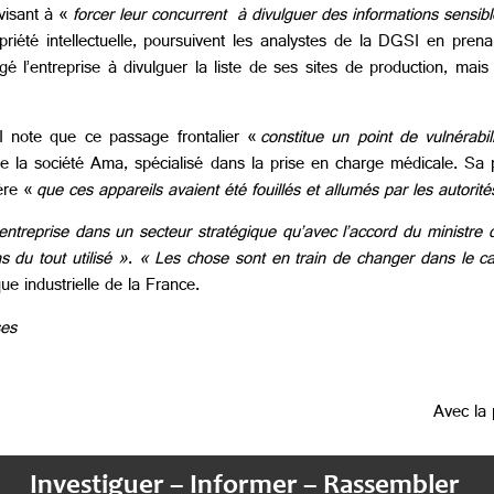
 visant à «
forcer leur concurrent
à divulguer des informations sensibl
opriété intellectuelle, poursuivent les analystes de la DGSI en prena
gé l’entreprise à divulguer la liste de ses sites de production, mais
I note que ce passage frontalier «
constitue un point de vulnérabil
 la société Ama, spécialisé dans la prise en charge médicale. Sa 
ière «
que ces appareils avaient été fouillés et allumés par les autori
ntreprise dans un secteur stratégique qu’avec l’accord du ministre 
 du tout utilisé »
.
« Les chose sont en train de changer dans le c
ue industrielle de la France.
ses
Avec la
Investiguer – Informer – Rassembler