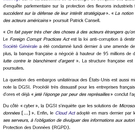
d’enquête parlementaire sur la protection des fleurons industriels 
succèdent sur la défense de leur intérêt stratégique
». «
La notion 
des acteurs américains
» poursuit Patrick Cansell.
«
On fait payer très cher des choses à des acteurs étrangers qu’on 
Le
Foreign Corrupt Practices Act
est la loi anti-corruption à dest
Société Générale
a été condamné lundi dernier à une amende de 1,
plus, la banque française a négocié à hauteur de 95 millions de 
lutte contre le blanchiment d’argent
». La structure française est
poursuites.
La question des embargos unilatéraux des États-Unis est aussi mi
note la DGSI. Procédé très dissuasif pour les entreprises frança
d’ores et déjà «
jeté l’éponge par peur des représailles
» conclut l’a
Du côté « cyber », la DGSI s’inquiète que les solutions de
Microsof
données
[…] ». Enfin, le
Cloud Act
adopté en mars dernier par l
ses serveurs, à l’obligation de divulguer des informations aux auto
Protection des Données (RGPD).