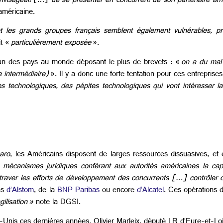
nvisageait
[…]
de se présenter en concurrent de son partenaire amér
 américaine.
es grands groupes français semblent également vulnérables, privi
it «
particulièrement exposée
».
l’un des pays au monde déposant le plus de brevets : «
on a du mal 
 intermédiaire)
». Il y a donc une forte tentation pour ces entreprise
es technologiques, des pépites technologiques qui vont intéresser l
aro
, les Américains disposent de larges ressources dissuasives, et en 
 mécanismes juridiques conférant aux autorités américaines la cap
traver les efforts de développement des concurrents […] contrôler o
as
d’Alstom
, de la
BNP Paribas
ou encore
d’Alcatel
. Ces opérations d
ilisation
»
note la DGSI.
-Unis ces dernières années, Olivier Marleix, député LR d’Eure-et-Lo