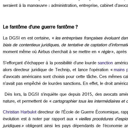
seraient à la manœuvre : administration, entreprise, cabinet d’avoc
Le fantôme d’une guerre fantôme
?
La DGSI en est certaine, «
les entreprises françaises évoluant da
biais de contentieux juridiques, de tentative de captation d’inform
moment même où Airbus cherchait à se mettre en «
règle
», après
S’efforçant d’échapper à la possibilité d’une lourde
sanction
américa
alors directeur juridique de Technip, et lance l’opération «
mains 
d’avocats américains sont choisis pour cette tâche. Ces mêmes ca
n’avait pas empêché de lourdes sanctions. En effet, le droit américai
Dès lors, la DGSI s’inquiète que depuis 2015, des avocats amér
nature, et permettent de «
cartographier tous les intermédiaires et
Christian Harbulot
directeur de l’École de Guerre Économique, rapp
évolution est à noter par rapport aux «
vieilles procédures d’espio
juridiques
»
obligeant ainsi les pays dépendants de l’économie 