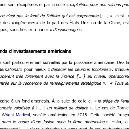
es sont récupérées et par la suite «
exploitées pour des raisons pu
ce n’est pas le fond de l’affaire qui est surprenante
[…]
»
, c’est
«
des « ingérences » de la part des États-Unis ou de la Chine, est u
ques, sans hésiter à parler «
d’espionnage
».
onds d’investissements américains
s sont particulièrement surveillés par la puissance américaine. Des
ernational
» pour mieux «
dépecer les fleurons tricolores
», s’inqui
opèrent très fortement avec la France […] au niveau opérationnel
centrée sur la recherche de renseignements stratégique ». « Tous le
aise à un fond américain. À la suite de celle-ci, «
le siège de l’ent
ormais valorisée à
[…]
un milliard de dollars
. ». Le cas de Tornie
r
Wright Medical
, société américaine en 2015. Cette société françai
«
dans le cadre d’une fusion avec la firme américaine
». Enfin, la