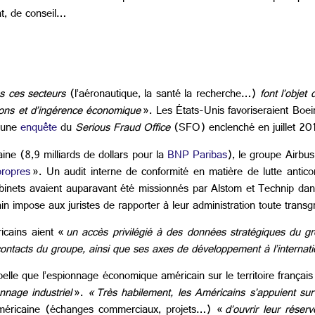
at, de conseil…
ns ces secteurs
(l’aéronautique, la santé la recherche…)
font l’objet
ations et d’ingérence économique
». Les États-Unis favoriseraient Boe
 une
enquête
du
Serious Fraud Office
(SFO) enclenché en juillet 20
ine (8,9 milliards de dollars pour la
BNP Paribas
), le groupe Airbu
propres
». Un audit interne de conformité en matière de lutte antico
binets avaient auparavant été missionnés par Alstom et Technip da
n impose aux juristes de rapporter à leur administration toute transgr
icains aient «
un accès privilégié à des données stratégiques du g
 contacts du groupe, ainsi que ses axes de développement à l’internati
elle que l’espionnage économique américain sur le territoire frança
nnage industriel
».
«
Très habilement, les Américains s’appuient sur
américaine (échanges commerciaux, projets…) «
d’ouvrir leur réserv