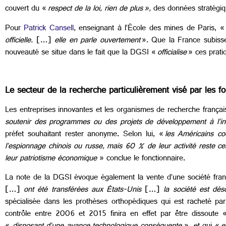
couvert du «
respect de la loi,
rien de plus
»,
des données stratégiqu
Pour
Patrick Cansell
, enseignant à l’École des mines de Paris, «
officielle.
[…]
elle en parle ouvertement
». Que la France subisse 
nouveauté se situe dans le fait que la DGSI «
officialise
» ces prati
Le secteur de la recherche particulièrement visé par les f
Les entreprises innovantes et les organismes de recherche françai
soutenir des programmes ou des projets de développement à l’int
préfet souhaitant rester anonyme. Selon lui, «
les Américains co
l’espionnage chinois ou russe, mais 60 % de leur activité reste 
leur patriotisme économique
» conclue le fonctionnaire.
La note de la DGSI évoque également la vente d’une société franç
[…]
ont été transférées aux États-Unis
[…]
la société est dés
spécialisée dans les prothèses orthopédiques qui est racheté pa
contrôle entre 2006 et 2015 finira en effet par être dissoute 