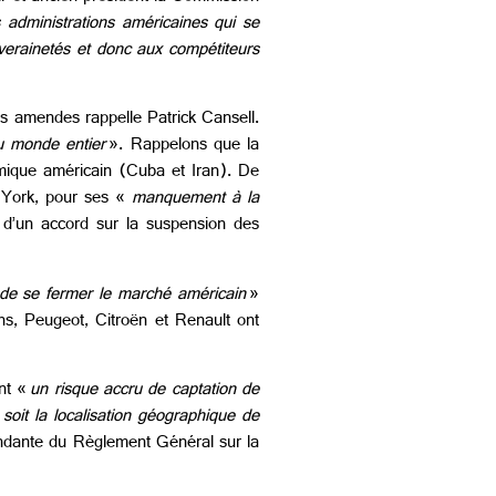
s administrations américaines qui se
uverainetés et donc aux compétiteurs
es amendes rappelle Patrick Cansell.
u monde entier
». Rappelons que la
mique américain (Cuba et Iran). De
w-York, pour ses «
manquement à la
 d’un accord sur la suspension des
e de se fermer le marché américain
»
ns, Peugeot, Citroën et Renault ont
ant «
un risque accru de captation de
 soit la localisation géographique de
ndante du Règlement Général sur la