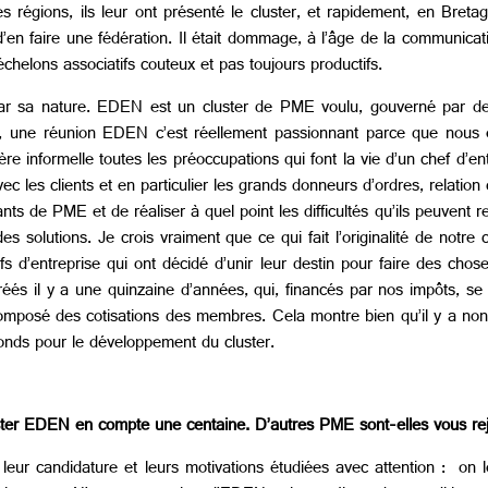
res régions, ils leur ont présenté le cluster, et rapidement, en Br
n faire une fédération. Il était dommage, à l’âge de la communication
échelons associatifs couteux et pas toujours productifs.
par sa nature. EDEN est un cluster de PME voulu, gouverné par des
ez, une réunion EDEN c’est réellement passionnant parce que nous
 informelle toutes les préoccupations qui font la vie d’un chef d’ent
 les clients et en particulier les grands donneurs d’ordres, relation q
ts de PME et de réaliser à quel point les difficultés qu’ils peuvent 
lutions. Je crois vraiment que ce qui fait l’originalité de notre clus
s d’entreprise qui ont décidé d’unir leur destin pour faire des chose
créés il y a une quinzaine d’années, qui, financés par nos impôts, 
omposé des cotisations des membres. Cela montre bien qu’il y a non
onds pour le développement du cluster.
uster EDEN en compte une centaine. D’autres PME sont-elles vous re
leur candidature et leurs motivations étudiées avec attention : on