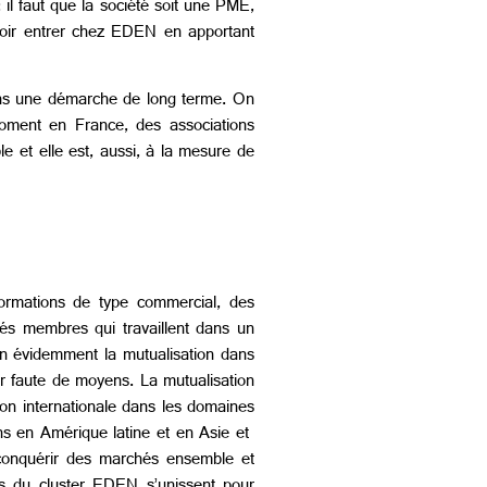
 il faut que la société soit une PME,
ouloir entrer chez EDEN en apportant
dans une démarche de long terme. On
oment en France, des associations
e et elle est, aussi, à la mesure de
formations de type commercial, des
tés membres qui travaillent dans un
en évidemment la mutualisation dans
r faute de moyens. La mutualisation
ion internationale dans les domaines
ns en Amérique latine et en Asie et
 conquérir des marchés ensemble et