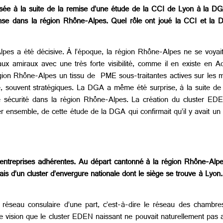
isée à la suite de la remise d’une étude de la CCI de Lyon à la D
nse dans la région Rhône-Alpes. Quel rôle ont joué la CCI et la D
pes a été décisive. À l’époque, la région Rhône-Alpes ne se voy
aux amiraux avec une très forte visibilité, comme il en existe en A
 région Rhône-Alpes un tissu de PME sous-traitantes actives sur les m
, souvent stratégiques. La DGA a même été surprise, à la suite de 
de sécurité dans la région Rhône-Alpes. La création du cluster EDEN
er ensemble, de cette étude de la DGA qui confirmait qu’il y avait un p
treprises adhérentes. Au départ cantonné à la région Rhône-Alpes, 
ais d’un cluster d’envergure nationale dont le siège se trouve à Ly
 réseau consulaire d’une part, c’est-à-dire le réseau des chambre
 vision que le cluster EDEN naissant ne pouvait naturellement pas a