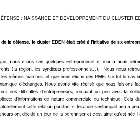
DÉFENSE : NAISSANCE ET DÉVELOPPEMENT DU CLUSTER E
 la défense, le cluster EDEN était créé à l’initiative de six entre
e, nous étions ces quelques entrepreneurs et moi à nous retrou
rents (la région, les syndicats professionnels…). Nous nous retro
r les mêmes marchés, et que nous étions des PME. Ce fut le cas su
dynamique d’échanges. Nous avons vite réalisé que nous faisions 
r nos difficultés d’entrepreneurs, rompant un peu avec la solitud
 collecte d’informations de nature commerciale ou technique. Cela d
naturellement cette relation pourtant si féconde s’estompait peu à pe
eurs ont décidé un jour de la pérenniser et c’est ainsi qu’est née l’