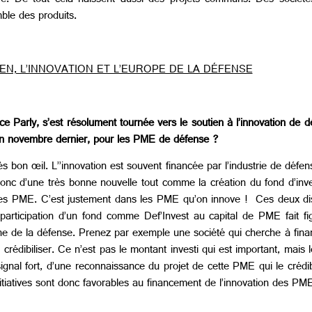
ndre. De tout cela naissent aussi des projets communs. Des sociét
ble des produits.
EN, L’INNOVATION ET L’EUROPE DE LA DÉFENSE
e Parly, s’est résolument tournée vers le soutien à l’innovation de d
 en novembre dernier, pour les PME de défense ?
bon œil. L’’innovation est souvent financée par l’industrie de défens
 donc d’une très bonne nouvelle tout comme la création du fond d’inve
 les PME. C’est justement dans les PME qu’on innove ! Ces deux disp
participation d’un fond comme Def’Invest au capital de PME fait fig
ne de la défense. Prenez par exemple une société qui cherche à fina
e crédibiliser. Ce n’est pas le montant investi qui est important, mais 
 signal fort, d’une reconnaissance du projet de cette PME qui le crédib
itiatives sont donc favorables au financement de l’innovation des PM