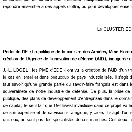
construire par le nombre une crédibilité indispensable pour ve
répondre ensemble à des appels d’offre, ou pour développer ensem
Le CLUSTER ED
Portai de l’IE : La politique de la ministre des Armées, Mme Florenc
création de l’Agence de l’innovation de défense (AID), inaugurée
J.-L. LOGEL : les PME d’EDEN ont vu la création de l’AID d’un très 
le cas en Israël et dans beaucoup de pays industrialisés. Il s’agit
faut savoir qu’une grande partie du savoir-faire français est dans
souveraineté de notre industrie de défense. De plus, la prise de 
publique, des plans de développement d’entreprises dans le domai
de capital, le seul fait que Def’Invest investisse dans ce projet va l
de son expertise et de sa vision stratégique, y croie. Il s’agit d’un
qui, eux, ne sont pas des spécialistes de ces marchés. Ces deux in