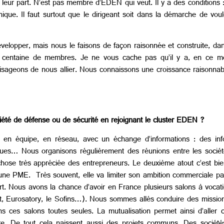
 leur part. N’est pas membre d’EDEN qui veut. Il y a des conditions :
thique. Il faut surtout que le dirigeant soit dans la démarche de v
développer, mais nous le faisons de façon raisonnée et construite, 
a centaine de membres. Je ne vous cache pas qu’il y a, en ce m
isageons de nous allier. Nous connaissons une croissance raisonnabl
été de défense ou de sécurité en rejoignant le cluster EDEN ?
er en équipe, en réseau, avec un échange d’informations : des in
iques… Nous organisons régulièrement des réunions entre les socié
hose très appréciée des entrepreneurs. Le deuxième atout c’est bi
 une PME. Très souvent, elle va limiter son ambition commerciale pa
rt. Nous avons la chance d’avoir en France plusieurs salons à vocat
get, Eurosatory, le Sofins…). Nous sommes allés conduire des missio
ces salons toutes seules. La mutualisation permet ainsi d’aller