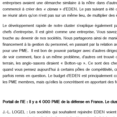
entreprises avaient une démarche similaire à la nôtre dans d’aut
commencé à créer des
« clones
» d’EDEN. Le pas suivant a été d’e
se réunir alors qu’on n’est pas sur un même lieu, de multiplier des 
Le développement rapide de notre cluster s’explique également 
chefs d’entreprise. Il est géré comme une entreprise. Vous sav
touche au devenir de nos sociétés. Nous partageons ainsi de manière
financement à la gestion du personnel, en passant par la relation avec
pour une PME. Il est bon de pouvoir partager avec d’autres dirigean
de voir comment, face à un même problème, d’autres ont trouvé des so
terrain, les anglo-saxons diraient « Botton-up ». Ce sont des chef
quand vous pensez aujourd’hui à certains pôles de compétitivité, 
parfois remis en question. Le budget d’EDEN est principalement c
les PME membres, mais qu’elles la concrétisent en apportant des f
Portail de l’IE : Il y a 4 000 PME de la défense en France. Le cl
J.-L. LOGEL : Les sociétés qui souhaitent rejoindre EDEN voient 