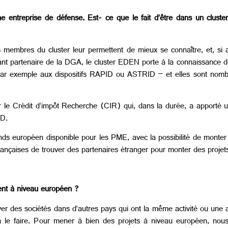
ne entreprise de défense. Est- ce que le fait d’être dans un cluste
s membres du cluster leur permettent de mieux se connaître, et, si af
étant partenaire de la DGA, le cluster EDEN porte à la connaissance d
se par exemple aux dispositifs RAPID ou ASTRID – et elles sont no
r le Crédit d’impôt Recherche (CIR) qui, dans la durée, a apporté u
&D.
onds européen disponible pour les PME, avec la possibilité de monter 
rançaises de trouver des partenaires étranger pour monter des projet
ent à niveau européen ?
er des sociétés dans d’autres pays qui ont la même activité ou une a
à le faire. Pour mener à bien des projets à niveau européen, no