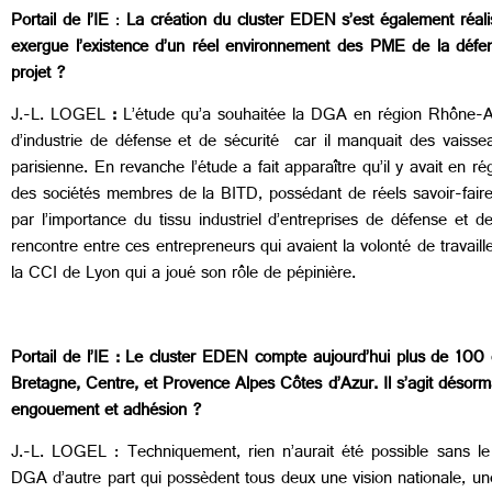
Portail de l’IE
:
La création du cluster EDEN s’est également réal
exergue l’existence d’un réel environnement des PME de la défe
projet ?
J.-L. LOGEL
:
L’étude qu’a souhaitée la DGA en région Rhône-Al
d’industrie de défense et de sécurité car il manquait des vaisse
parisienne. En revanche l’étude a fait apparaître qu’il y avait en
des sociétés membres de la BITD, possédant de réels savoir-faire
par l’importance du tissu industriel d’entreprises de défense et 
rencontre entre ces entrepreneurs qui avaient la volonté de travaill
la CCI de Lyon qui a joué son rôle de pépinière.
Portail de l’IE :
Le cluster EDEN compte aujourd’hui plus de 100 en
Bretagne, Centre, et Provence Alpes Côtes d’Azur. Il s’agit désorm
engouement et adhésion ?
J.-L. LOGEL : Techniquement, rien n’aurait été possible sans le
DGA d’autre part qui possèdent tous deux une vision nationale, une