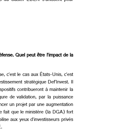
és du cluster EDEN s’unissent pour
éfense. Quel peut être l’impact de la
e, c’est le cas aux États-Unis, c’est
stissement stratégique Def’Invest. Il
ositifs contribueront à maintenir la
ure de validation, par la puissance
ncer un projet par une augmentation
le fait que le ministère (la DGA) fort
ilise aux yeux d’investisseurs privés
E.