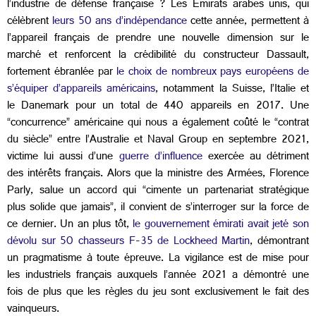
l’industrie de défense française ? Les Émirats arabes unis, qui
célèbrent
leurs 50 ans d’indépendance
cette année, permettent à
l’appareil français de prendre une nouvelle dimension sur le
marché et renforcent la crédibilité du constructeur Dassault,
fortement ébranlée par
le choix de nombreux pays européens de
s’équiper d’appareils américains
, notamment la Suisse, l’Italie et
le Danemark pour un total de 440 appareils en 2017. Une
“concurrence” américaine qui nous a également coûté le “contrat
du siècle” entre l’Australie et Naval Group en septembre 2021,
victime lui aussi d’une
guerre d’influence
exercée au détriment
des intérêts français. Alors que la ministre des Armées, Florence
Parly, salue un accord qui “cimente un partenariat stratégique
plus solide que jamais”, il convient de s’interroger sur la force de
ce dernier. Un an plus tôt,
le gouvernement émirati avait jeté son
dévolu sur 50 chasseurs F-35 de Lockheed Martin
, démontrant
un pragmatisme à toute épreuve. La vigilance est de mise pour
les industriels français auxquels l’année 2021 a démontré une
fois de plus que les règles du jeu sont exclusivement le fait des
vainqueurs.