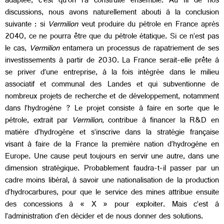
adaptée, c’est qu’on l’a construite ensemble. Au fil de nos
discussions, nous avons naturellement abouti à la conclusion
suivante : si
Vermilion
veut produire du pétrole en France après
2040, ce ne pourra être que du pétrole étatique. Si ce n’est pas
le cas,
Vermilion
entamera un processus de rapatriement de ses
investissements à partir de 2030. La France serait-elle prête à
se priver d’une entreprise, à la fois intégrée dans le milieu
associatif et communal des Landes et qui subventionne de
nombreux projets de recherche et de développement, notamment
dans l’hydrogène ? Le projet consiste à faire en sorte que le
pétrole, extrait par
Vermilion
, contribue à financer la R&D en
matière d’hydrogène et s’inscrive dans la stratégie française
visant à faire de la France la première nation d’hydrogène en
Europe. Une cause peut toujours en servir une autre, dans une
dimension stratégique. Probablement faudra-t-il passer par un
cadre moins libéral, à savoir une nationalisation de la production
d’hydrocarbures, pour que le service des mines attribue ensuite
des concessions à « X » pour exploiter. Mais c’est à
l’administration d’en décider et de nous donner des solutions.