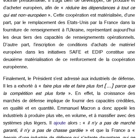
volonté présidentielle. Il s’agit bien de développer, de produire et
d’acheter européen, afin de «
réduire les dépendances à tout ce
qui est non-européen
». Cette coopération est matérialisée, d’une
part, par le remplacement des Etats-Unis par la France dans la
fourniture de renseignement à l’Ukraine, représentant aujourd’hui
les deux tiers des capacités de renseignements opérationnels.
D’autre part, l’inscription de conditions d’achats de matériel
européen dans les initiatives SAFE et EDIP constitue une
deuxième matérialisation de ce renforcement de la coopération
européenne.
Finalement, le Président s’est adressé aux industriels de défense.
Il les a exhorté à «
faire plus vite et faire plus fort […] parce que
la compétition est plus forte
». En effet, la croissance des
marchés de défense implique de fournir des capacités crédibles,
en qualité et en quantité. Emmanuel Macron a donc appelé les
industriels à produire plus vite, en volume, et à massifier avec des
systèmes plus légers. Il
ajoute
alors : «
il n’y a pas de marché
garanti, il n’y a pas de chasse gardée
» et que la France a «