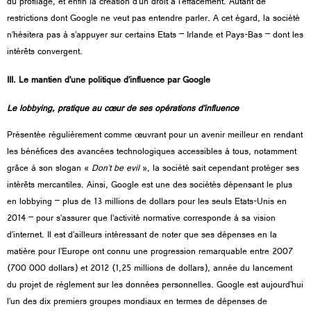
du profilage, et enfin la création d’un droit à l’effacement. Autant de
restrictions dont Google ne veut pas entendre parler. A cet égard, la société
n’hésitera pas à s’appuyer sur certains Etats – Irlande et Pays-Bas – dont les
intérêts convergent.
III. Le mantien d’une politique d’influence par Google
Le lobbying, pratique au cœur de ses opérations d’influence
Présentée régulièrement comme œuvrant pour un avenir meilleur en rendant
les bénéfices des avancées technologiques accessibles à tous, notamment
grâce à son slogan «
Don’t be evil
», la société sait cependant protéger ses
intérêts mercantiles. Ainsi, Google est une des sociétés dépensant le plus
en lobbying – plus de 13 millions de dollars pour les seuls Etats-Unis en
2014 – pour s’assurer que l’activité normative corresponde à sa vision
d’internet. Il est d’ailleurs intéressant de noter que ses dépenses en la
matière pour l’Europe ont connu une progression remarquable entre 2007
(700 000 dollars) et 2012 (1,25 millions de dollars), année du lancement
du projet de règlement sur les données personnelles. Google est aujourd’hui
l’un des dix premiers groupes mondiaux en termes de dépenses de