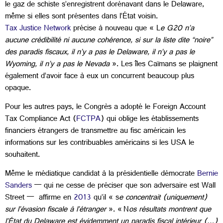
le gaz de schiste s’enregistrent dorénavant dans le Delaware,
même si elles sont présentes dans l’État voisin.
Tax Justice Network
précise à nouveau que « L
e G20 n’a
aucune crédibilité ni aucune cohérence, si sur la liste dite “noire”
des paradis fiscaux, il n’y a pas le Delaware, il n’y a pas le
Wyoming, il n’y a pas le Nevada
». Les îles Caïmans se plaignent
également d’avoir face à eux un concurrent beaucoup plus
opaque.
Pour les autres pays, le Congrès a adopté le Foreign Account
Tax Compliance Act (
FCTPA
) qui oblige les établissements
financiers étrangers de transmettre au fisc américain les
informations sur les contribuables américains si les USA le
souhaitent.
Même le médiatique candidat à la présidentielle démocrate
Bernie
Sanders
— qui ne cesse de préciser que son adversaire est Wall
Street — affirme en
2013
qu’il « s
e concentrait (uniquement)
sur l’évasion fiscale à l’étranger
». « N
os résultats montrent que
l’État du Delaware est évidemment un paradis fiscal intérieur (…)