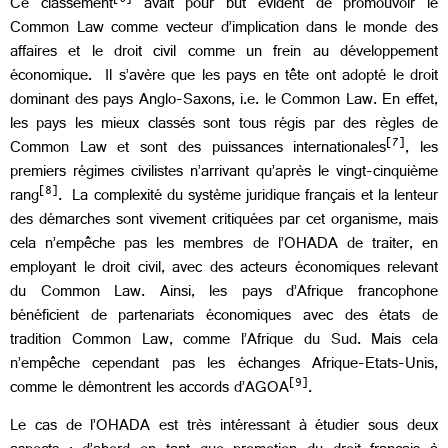
Ce classement
avait pour but évident de promouvoir le
Common Law comme vecteur d’implication dans le monde des
affaires et le droit civil comme un frein au développement
économique. Il s’avère que les pays en tête ont adopté le droit
dominant des pays Anglo-Saxons, i.e. le Common Law. En effet,
les pays les mieux classés sont tous régis par des règles de
[7]
Common Law et sont des puissances internationales
, les
premiers régimes civilistes n’arrivant qu’après le vingt-cinquième
[8]
rang
. La complexité du système juridique français et la lenteur
des démarches sont vivement critiquées par cet organisme, mais
cela n’empêche pas les membres de l’OHADA de traiter, en
employant le droit civil, avec des acteurs économiques relevant
du Common Law. Ainsi, les pays d’Afrique francophone
bénéficient de partenariats économiques avec des états de
tradition Common Law, comme l’Afrique du Sud. Mais cela
n’empêche cependant pas les échanges Afrique-Etats-Unis,
[9]
comme le démontrent les accords d’AGOA
.
Le cas de l’OHADA est très intéressant à étudier sous deux