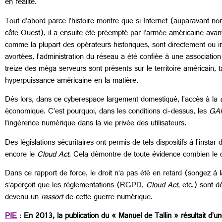
en réalité.
Tout d’abord parce l’histoire montre que si Internet (auparavant 
côte Ouest), il a ensuite été préempté par l’armée américaine avant 
comme la plupart des opérateurs historiques, sont directement ou ind
avortées, l’administration du réseau a été confiée à une associati
treize des méga serveurs sont présents sur le territoire américain,
hyperpuissance américaine en la matière.
Dès lors, dans ce cyberespace largement domestiqué, l’accès à la
économique. C’est pourquoi, dans les conditions ci-dessus, les
GA
l’ingérence numérique dans la vie privée des utilisateurs.
Des législations sécuritaires ont permis de tels dispositifs à l’instar
encore le
Cloud Act
. Cela démontre de toute évidence combien le c
Dans ce rapport de force, le droit n’a pas été en retard (songez à 
s’aperçoit que les règlementations (RGPD,
Cloud Act
, etc.) sont 
devenu un
ressort
de cette guerre numérique.
PIE
:
En 2013, la publication du « Manuel de Tallin » résultait d’u