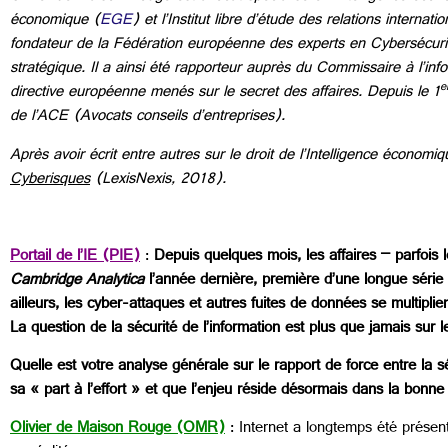
économique (
EGE
) et l’Institut libre d’étude des relations intern
fondateur de la Fédération européenne des experts en Cybersécuri
stratégique. Il a ainsi été rapporteur auprès du Commissaire à l’inf
e
directive européenne menés sur le secret des affaires. Depuis le 1
de l’ACE (Avocats conseils d’entreprises).
Après avoir écrit entre autres sur le droit de l’Intelligence économ
Cyberisques
(LexisNexis, 2018).
Portail de l’IE (PIE)
:
Depuis quelques mois, les affaires – parfois
Cambridge Analytica
l’année dernière, première d’une longue séri
ailleurs, les cyber-attaques et autres fuites de données se multiplie
La question de la sécurité de l’information est plus que jamais sur 
Quelle est votre analyse générale sur le rapport de force entre la sé
sa « part à l’effort » et que l’enjeu réside désormais dans la bonne ut
Olivier de Maison Rouge (OMR)
: Internet a longtemps été présen