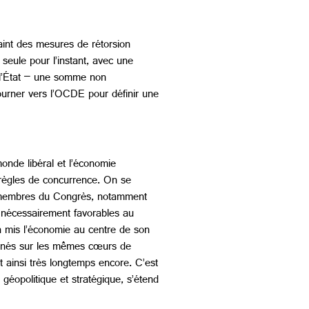
aint des mesures de rétorsion
eule pour l’instant, avec une
 l’État – une somme non
ourner vers l’OCDE pour définir une
nde libéral et l’économie
s règles de concurrence. On se
s membres du Congrès, notamment
s nécessairement favorables au
a mis l’économie au centre de son
onnés sur les mêmes cœurs de
oit ainsi très longtemps encore. C’est
géopolitique et stratégique, s’étend