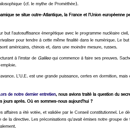
philosophique (cf. le mythe de Prométhée).
amique se situe outre-Atlantique, la France et l’Union européenne pe
 but l’autosuffisance énergétique avec le programme nucléaire civil
 rivaliser pour tendre à cette même finalité dans le numérique. Le but
sont américains, chinois et, dans une moindre mesure, russes.
ucturant à l’instar de
Galileo
qui commence à faire ses preuves. Sache
 emploie.
à l’avance. L’U.E. est une grande puissance, certes en dormition, mais 
Lors de notre dernier entretien
, nous avions traité la question du secre
ques jours après. Où en sommes-nous aujourd’hui ?
s affaires a été votée, et validée par le Conseil constitutionnel. Le dé
de la directive. Les préconisations qu’avait émises notre groupe de t
galement.