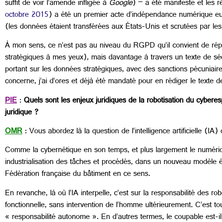
suffit de voir l’amende infligée à
Google
) – a été manifeste et les
octobre 2015
) a été un premier acte d’indépendance numérique eu
(les données étaient transférées aux États-Unis et scrutées par l
À mon sens, ce n’est pas au niveau du RGPD qu’il convient de répo
stratégiques à mes yeux), mais davantage à travers un texte de sécu
portant sur les données stratégiques, avec des sanctions pécuniair
concerne, j’ai d’ores et déjà été mandaté pour en rédiger le texte d
PIE
:
Quels sont les enjeux juridiques de la robotisation du cybere
juridique ?
OMR
: Vous abordez là la question de l’intelligence artificielle (IA
Comme la cybernétique en son temps, et plus largement le numérique
industrialisation des tâches et procédés, dans un nouveau modèle é
Fédération française du bâtiment en ce sens.
En revanche, là où l’IA interpelle, c’est sur la responsabilité des 
fonctionnelle, sans intervention de l’homme ultérieurement. C’est to
« responsabilité autonome ». En d’autres termes, le coupable est-il 