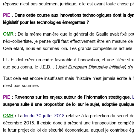
réponse n’est pas seulement juridique, elle est avant toute chose 
PIE
:
Dans cette course aux innovations technologiques dont la dyn
législatif pour les technologies émergentes ?
OMR
: De la même manière que le général de Gaulle avait fixé pour
néo-colbertiste, je pense qu’il faut effectivement être en mesure de
Cela étant, nous en sommes loin. Les grands compétiteurs actuels 
L’U.E. doit créer un cadre favorable à l’innovation, et une filière str
que peu connu, le J.E.D.I. (
Joint European Disruptive Initiative
) s’y
Tout cela est encore insuffisant mais l’histoire n’est jamais écrite 
n’est pas soumise.
PIE
: Revenons sur les enjeux autour de l’information stratégique.
suspens suite à une proposition de loi sur le sujet, adoptée quel
OMR
:
La
loi du 30 juillet 2018
relative à la protection du secret de
décembre 2018. Il existe donc à présent une transposition complète 
le futur projet de loi de sécurité économique, auquel je contribue é