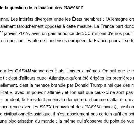
de la question de la taxation des
GAFAM
?
nne. Les intérêts divergent entre les États membres : l’Allemagne cr
galement farouchement opposés à cette mesure. La France part donc s
er
janvier 2019, avec un gain annoncé de 500 millions d’euros pour
es en question. Faute de consensus européen, la France pourrait se t
pour les
GAFAM
vienne des États-Unis eux-mêmes. On sait que le mo
 ; c’est d’ailleurs outre-Atlantique qu’ont été érigées les première
uellement, c’est la menace brandie par Donald Trump ainsi que de
État », avec un pouvoir affirmé ; et l’on sait que ceux-ci ne sont pa
er prudent, le Président américain demeure un homme d’affaire, qui 
 concurrence avec les
BATX
(équivalent des
GAFAM
chinois), positi
e civilisationnelle asiatique, il n’est absolument pas certain qu’il en s
, une bipolarisation du monde : la même qui s’observe du point de vue 