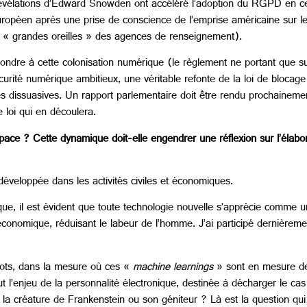
 révélations d’Edward Snowden ont accéléré l’adoption du RGPD en ce
ropéen après une prise de conscience de l’emprise américaine sur 
es « grandes oreilles » des agences de renseignement).
ndre à cette colonisation numérique (le règlement ne portant que s
rité numérique ambitieux, une véritable refonte de la loi de blocage 
es dissuasives. Un rapport parlementaire doit être rendu prochaineme
e loi qui en découlera.
space ? Cette dynamique doit-elle engendrer une réflexion sur l’élabo
) développée dans les activités civiles et économiques.
, il est évident que toute technologie nouvelle s’apprécie comme un
conomique, réduisant le labeur de l’homme. J’ai participé dernièremen
robots, dans la mesure où ces «
machine learnings
» sont en mesure d
ut l’enjeu de la personnalité électronique, destinée à décharger le c
la créature de Frankenstein ou son géniteur ? Là est la question qui 