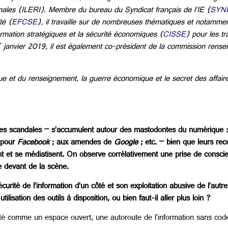
ationales (ILERI). Membre du bureau du Syndicat français de l’IE (
SYN
té (
EFCSE
), il travaille sur de nombreuses thématiques et notamme
ormation stratégiques et la sécurité économiques (
CISSE
) pour les tr
r
janvier 2019, il est également co-président de la commission rens
ique et du renseignement, la guerre économique et le secret des affaire
 les scandales – s’accumulent autour des mastodontes du numérique :
e pour
Facebook
; aux amendes de
Google
; etc. – bien que leurs re
nt et se médiatisent. On observe corrélativement une prise de conscien
le devant de la scène.
curité de l’information d’un côté et son exploitation abusive de l’autre
ilisation des outils à disposition, ou bien faut-il aller plus loin ?
té comme un espace ouvert, une autoroute de l’information sans code 