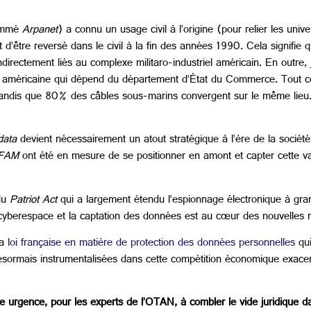
nommé
Arpanet
) a connu un usage civil à l’origine (pour relier les unive
d’être reversé dans le civil à la fin des années 1990. Cela signifie qu
irectement liés au complexe militaro-industriel américain. En outre, j
on américaine qui dépend du département d’État du Commerce. Tout ce
 tandis que 80% des câbles sous-marins convergent sur le même lieu. C
data
devient nécessairement un atout stratégique à l’ère de la sociét
FAM
ont été en mesure de se positionner en amont et capter cette val
 du
Patriot Act
qui a largement étendu l’espionnage électronique à gra
yberespace et la captation des données est au cœur des nouvelles ri
la
loi française en matière de protection des données personnelles
qui
désormais instrumentalisées dans cette compétition économique exace
ne urgence, pour les experts de l’OTAN, à combler le vide juridique 