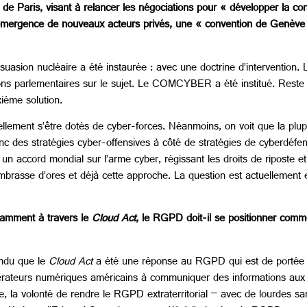
 Paris, visant à relancer les négociations pour « développer la confi
 l’émergence de nouveaux acteurs privés, une « convention de Genève
asion nucléaire a été instaurée : avec une doctrine d’intervention. 
ns parlementaires sur le sujet. Le COMCYBER a été institué. Reste à
ième solution.
ellement s’être dotés de cyber-forces. Néanmoins, on voit que la plu
nc des stratégies cyber-offensives à côté de stratégies de cyberdéfen
 un accord mondial sur l’arme cyber, régissant les droits de riposte e
embrasse d’ores et déjà cette approche. La question est actuellement e
notamment à travers le
Cloud Act
, le RGPD doit-il se positionner comme
endu que le
Cloud Act
a été une réponse au RGPD qui est de portée extr
opérateurs numériques américains à communiquer des informations aux 
, la volonté de rendre le RGPD extraterritorial – avec de lourdes san