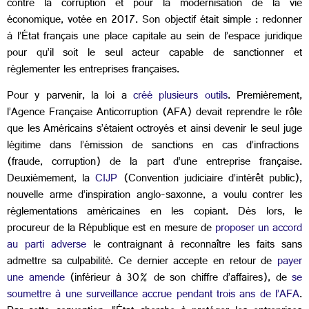
contre la corruption et pour la modernisation de la vie
économique, votée en 2017. Son objectif était simple : redonner
à l’État français une place capitale au sein de l’espace juridique
pour qu’il soit le seul acteur capable de sanctionner et
réglementer les entreprises françaises.
Pour y parvenir, la loi a
créé plusieurs outils
. Premièrement,
l’Agence Française Anticorruption (AFA) devait reprendre le rôle
que les Américains s’étaient octroyés et ainsi devenir le seul juge
légitime dans l’émission de sanctions en cas d’infractions
(fraude, corruption) de la part d’une entreprise française.
Deuxièmement, la
CIJP
(Convention judiciaire d’intérêt public),
nouvelle arme d’inspiration anglo-saxonne, a voulu contrer les
réglementations américaines en les copiant. Dès lors, le
procureur de la République est en mesure de
proposer un accord
au parti adverse
le contraignant à reconnaître les faits sans
admettre sa culpabilité. Ce dernier accepte en retour de
payer
une amende
(inférieur à 30% de son chiffre d’affaires), de
se
soumettre à une surveillance accrue pendant trois ans de l’AFA
.