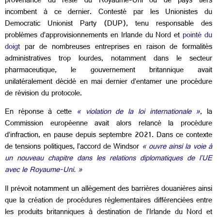
provenance du reste du Royaume-Uni ou de pays tiers
incombent à ce dernier. Contesté par les Unionistes du
Democratic Unionist Party (DUP), tenu responsable des
problèmes d’approvisionnements en Irlande du Nord et
pointé du
doigt
par de nombreuses entreprises en raison de formalités
administratives trop lourdes, notamment dans le secteur
pharmaceutique, le gouvernement britannique avait
unilatéralement décidé en mai dernier d’entamer une procédure
de révision du protocole.
En réponse à cette
« violation de la loi internationale »
, la
Commission européenne avait alors relancé la procédure
d’infraction, en pause depuis septembre 2021. Dans ce contexte
de tensions politiques, l’accord de Windsor
« ouvre ainsi la voie à
un nouveau chapitre dans les relations diplomatiques de l’UE
avec le Royaume-Uni. »
Il prévoit notamment un allègement des barrières douanières ainsi
que la création de procédures réglementaires différenciées entre
les produits britanniques à destination de l’Irlande du Nord et