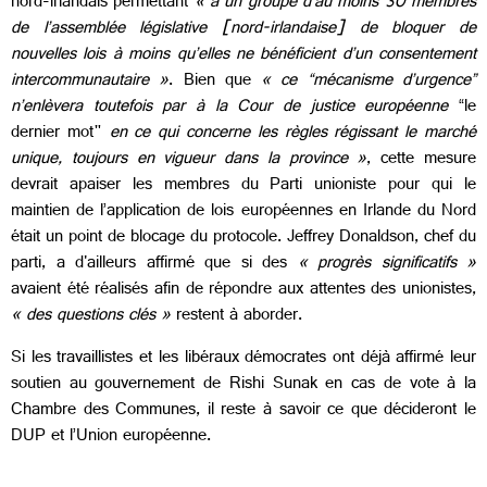
nord-irlandais permettant
« à un groupe d’au moins 30 membres
de l’assemblée législative [nord-irlandaise] de bloquer de
nouvelles lois à moins qu’elles ne bénéficient d’un consentement
intercommunautaire »
. Bien que
« ce “mécanisme d’urgence”
n’enlèvera toutefois par à la Cour de justice européenne
“le
dernier mot"
en ce qui concerne les règles régissant le marché
unique, toujours en vigueur dans la province »
, cette mesure
devrait apaiser les membres du Parti unioniste pour qui le
maintien de l’application de lois européennes en Irlande du Nord
était un point de blocage du protocole. Jeffrey Donaldson, chef du
parti, a d'ailleurs affirmé que si des
« progrès significatifs »
avaient été réalisés afin de répondre aux attentes des unionistes,
« des questions clés »
restent à aborder.
Si les travaillistes et les libéraux démocrates ont déjà affirmé leur
soutien au gouvernement de Rishi Sunak en cas de vote à la
Chambre des Communes, il reste à savoir ce que décideront le
DUP et l’Union européenne.