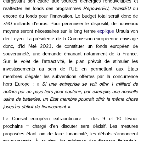
élargissant son cadre aux sources d’énergies renouvelables et
réaffecter les fonds des programmes
RepowerEU
,
InvestEU
ou
encore du fonds pour l'innovation. Le budget total serait donc de
390 milliards d'euros. Pour pérenniser le dispositif, de nouveaux
moyens seront nécessaires sur le long terme
explique
Ursula von
der Leyen. La présidente de la Commission européenne envisage
donc, d’ici l’été 2023, de constituer un fonds européen de
souveraineté, une demande émanant notamment de la France.
Sur le volet de l’attractivité, le plan prévoit de stimuler les
investissements au sein de l’UE en permettant aux États
membres d’égaler les subventions offertes par la concurrence
hors Europe :
« Si une entreprise se voit offrir 1 milliard de
dollars par un pays tiers pour soutenir, par exemple, une nouvelle
usine de batteries, un Etat membre pourrait offrir la même chose
jusqu'au déficit de financement »
.
Le Conseil européen extraordinaire – des 9 et 10 février
prochains – chargé d’en discuter sera décisif. Les mesures
proposées étant loin de faire l’unanimité, les débats s’annoncent