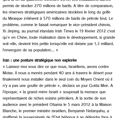
qu’à la fin du quatrième trimestre 2012, ces installations auront
permis de stocker 270 millions de barils. A titre de comparaison,
les réserves stratégiques américaines stockées le long du golfe
du Mexique s’élèvent à 570 millions de barils de pétrole brut. Le
problème, comme le faisait remarquer le vice-président chinois,
Xi Jinping, au journal irlandais Irish Times le 19 février 2012 c’est
qu’« en Chine, toute réalisation dans le développement, si grande
soit-elle, devient très petite lorsqu’elle est divisée par 1,3 milliard,
l’envergure de sa population… »
Iran : une posture stratégique non explorée
« Laissez-moi vous dire ce que nous, Israéliens, avons contre
Moïse. Il nous a menés pendant 40 ans à travers le désert pour
finalement nous installer dans le seul coin du Moyen Orient où il
n’y a pas une goutte de pétrole », déclara un jour Golda Meir. A
l’époque, « la grand-mère Israël » soupesait la menace que
représentaient de riches voisins pétroliers. A la sortie de son
audience avec le président Obama le 5 mars 2012 à la Maison
Blanche, le premier ministre israélien, Benyamin Netanyahu, a
réaffirmé la souveraineté de l’Etat hébreux à se défendre face à