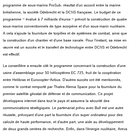
programme de sous-marins ProSub: résultat d’un accord entre la marine
brésilienne, la société Odebrecht et la DCNS française. Le budget de ce
programme – évalué à 7 milliards d’euros – prévoit la construction de quatre
sous-marins conventionnels de type scorpène et d’un sous-marin nucléaire.
A cela s’ajoute la fourniture de torpilles et de systèmes de combat, ainsi que
la construction d’un chantier et d’une base navale. Pour l’instant, sa mise en
œuvre est un succès et le transfert de technologie entre DCNS et Odebrecht
est effectif.
La conseillère a ensuite
cité
le programme concernant la construction d’une
usine d’assemblage pour 50 hélicoptères EC 725, fruit de la coopération
entre Helibras et Eurocopter-Airbus. D’autres succès ont été mentionnés,
comme le contrat remporté par Thales Alenia Space pour la fourniture du
premier satellite géostat de défense et de communication. Ce projet
développera internet dans tout le pays et assurera la sécurité des
communications stratégiques. Le partenariat prévu avec Bull est une autre
réussite, prévoyant d’une part la fourniture d’un super ordinateur pour des
calculs de haute performance, et d’autre part, une aide au développement
de deux grands centres de recherche. Enfin, dans l’énergie nucléaire, Areva