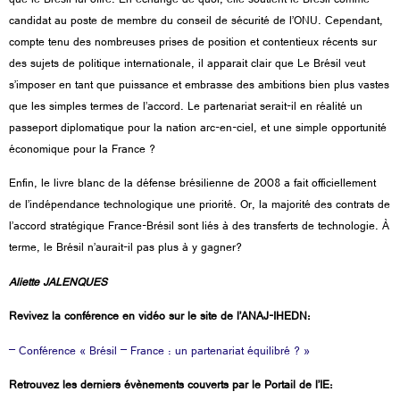
que le Brésil lui offre. En échange de quoi, elle soutient le Brésil comme
candidat au poste de membre du conseil de sécurité de l’ONU. Cependant,
compte tenu des nombreuses prises de position et contentieux récents sur
des sujets de politique internationale, il apparait clair que Le Brésil veut
s’imposer en tant que puissance et embrasse des ambitions bien plus vastes
que les simples termes de l’accord. Le partenariat serait-il en réalité un
passeport diplomatique pour la nation arc-en-ciel, et une simple opportunité
économique pour la France ?
Enfin, le livre blanc de la défense brésilienne de 2008 a fait officiellement
de l’indépendance technologique une priorité. Or, la majorité des contrats de
l’accord stratégique France-Brésil sont liés à des transferts de technologie.
À
terme, le Brésil n’aurait-il pas plus à y gagner?
Aliette JALENQUES
Revivez la conférence en vidéo sur le site de l’ANAJ-IHEDN:
– Conférence « Brésil – France : un partenariat équilibré ? »
Retrouvez les derniers évènements couverts par le Portail de l’IE: