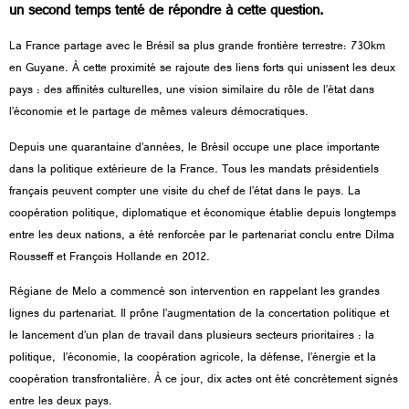
un second temps tenté de répondre à cette question.
La France partage avec le Brésil sa plus grande frontière terrestre: 730km
en Guyane.
À
cette proximité se rajoute des liens forts qui unissent les deux
pays : des affinités culturelles, une vision similaire du rôle de l’état dans
l’économie et le partage de mêmes valeurs démocratiques.
Depuis une quarantaine d’années, l
e Brésil occupe une place importante
dans la politique extérieure de la France. Tous les mandats présidentiels
français peuvent compter une visite du chef de l’état dans le pays. La
coopération politique, diplomatique et économique établie depuis longtemps
entre les deux nations, a été renforcée par le partenariat conclu entre Dilma
Rousseff et François Hollande en 2012.
Régiane de Melo a commencé son intervention en rappelant les grandes
lignes du partenariat. Il prône l’augmentation de la concertation politique et
le lancement d’un plan de travail dans plusieurs secteurs prioritaires : la
politique, l’économie, la coopération agricole, la défense, l’énergie et la
coopération transfrontalière.
À
ce jour, dix actes ont été concrètement signés
entre les deux pays.