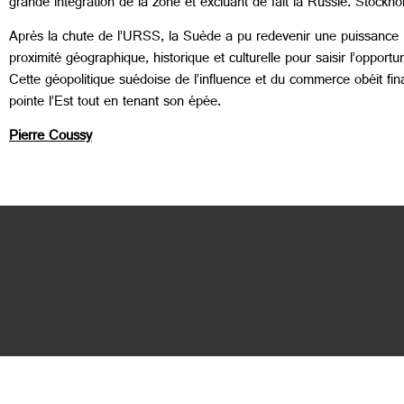
grande intégration de la zone et excluant de fait la Russie. Stockho
Après la chute de l’URSS, la Suède a pu redevenir une puissance in
proximité géographique, historique et culturelle pour saisir l’oppor
Cette géopolitique suédoise de l’influence et du commerce obéit fi
pointe l’Est tout en tenant son épée.
Pierre Coussy