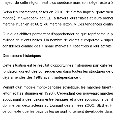
majeur de cette région n’est plus suédoise mais son siège reste à 
Selon les estimations, faites en 2010, de Stefan Ingves, gouvern
monde), « Swedbank et SEB, à travers leurs filiales et leurs bra
marché lituanien et 60% du marché letton. » Ces tendances contin
Quelques chiffres permettent d’appréhender ce que représente la 
millions de clients baltes. Un nombre de clients « corporate » sup
considérés comme des « home markets » essentiels à leur activité 
Des raisons historiques
Cette situation est le résultat d’opportunités historiques particuli
fondateur qui eut des conséquences dans toutes les structures de c
déjà amendés dès 1988 avant l’indépendance).
Venant d’un modèle mono-bancaire soviétique, les marchés furent o
letton et litas lituanien en 1993). Cependant ces nouveaux marchés
aboutissant à des fusions entre banques et à des acquisitions par d
dominé par deux acteurs au tournant des années 2000: SEB et Han
ce contexte que les pays baltes se sont fortement développés dans 