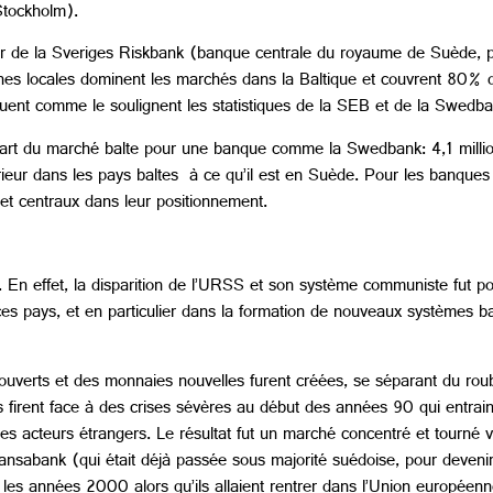
Stockholm).
eur de la Sveriges Riskbank (banque centrale du royaume de Suède, 
nches locales dominent les marchés dans la Baltique et couvrent 80
uent comme le soulignent les statistiques de la SEB et de la Swedba
part du marché balte pour une banque comme la Swedbank: 4,1 millio
érieur dans les pays baltes à ce qu’il est en Suède. Pour les banques
et centraux dans leur positionnement.
ères. En effet, la disparition de l’URSS et son système communiste fut
es pays, et en particulier dans la formation de nouveaux systèmes ba
uverts et des monnaies nouvelles furent créées, se séparant du roub
 firent face à des crises sévères au début des années 90 qui entrain
es acteurs étrangers. Le résultat fut un marché concentré et tourné v
sabank (qui était déjà passée sous majorité suédoise, pour deveni
les années 2000 alors qu’ils allaient rentrer dans l’Union européen