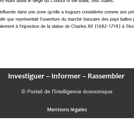
lm étant aussi le siège du Council of the Baltic Sea States.
fluente dans une zone qu’elle a toujours considérée comme son pré ca
tunité que représentait l’ouverture du marché bancaire des pays baltes 
nalement à l’injonction de la statue de Charles XII (1682-1718) à St
Investiguer – Informer – Rassembler
© Portail de l’Intelligence économique
Mentions légales