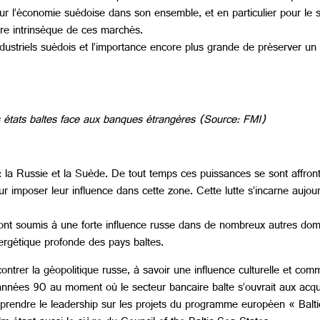
pour l’économie suédoise dans son ensemble, et en particulier pour le s
ture intrinsèque de ces marchés.
industriels suédois et l’importance encore plus grande de préserver 
états baltes face aux banques étrangères (Source: FMI)
 la Russie et la Suède. De tout temps ces puissances se sont affront
imposer leur influence dans cette zone. Cette lutte s’incarne aujou
s sont soumis à une forte influence russe dans de nombreux autres do
gétique profonde des pays baltes.
ontrer la géopolitique russe, à savoir une influence culturelle et co
nnées 90 au moment où le secteur bancaire balte s’ouvrait aux acqui
ur prendre le leadership sur les projets du programme européen « Balt