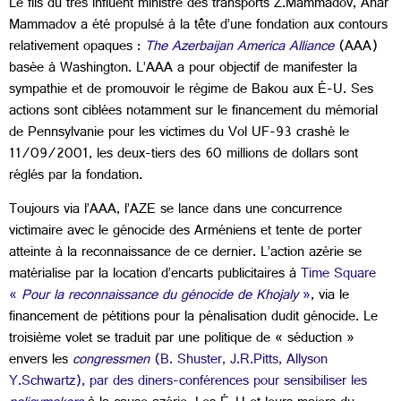
Le fils du très influent ministre des transports Z.Mammadov, Anar
Mammadov a été propulsé à la tête d’une fondation aux contours
relativement opaques :
The Azerbaijan America Alliance
(AAA)
basée à Washington. L’AAA a pour objectif de manifester la
sympathie et de promouvoir le régime de Bakou aux É-U. Ses
actions sont ciblées notamment sur le financement du mémorial
de Pennsylvanie pour les victimes du Vol UF-93 crashé le
11/09/2001, les deux-tiers des 60 millions de dollars sont
réglés par la fondation.
Toujours via l’AAA, l’AZE se lance dans une concurrence
victimaire avec le génocide des Arméniens et tente de porter
atteinte à la reconnaissance de ce dernier. L’action azérie se
matérialise par la location d’encarts publicitaires à
Time Square
«
Pour la reconnaissance du génocide de Khojaly
»
, via le
financement de pétitions pour la pénalisation dudit génocide. Le
troisième volet se traduit par une politique de « séduction »
envers les
congressmen
(B. Shuster, J.R.Pitts, Allyson
Y.Schwartz), par des diners-conférences pour sensibiliser les