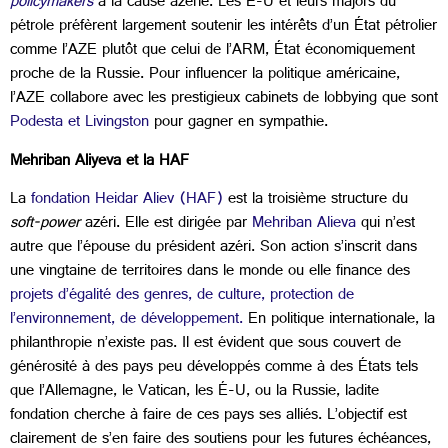
policymakers
à la cause azérie. Les É-U et leurs majors du
pétrole préfèrent largement soutenir les intérêts d’un État pétrolier
comme l’AZE plutôt que celui de l’ARM, État économiquement
proche de la Russie. Pour influencer la politique américaine,
l’AZE collabore avec les prestigieux cabinets de lobbying que sont
Podesta et Livingston
pour gagner en sympathie.
Mehriban Aliyeva et la HAF
La
fondation Heidar Aliev (HAF)
est la troisième structure du
soft-power
azéri. Elle est dirigée par
Mehriban Alieva
qui n’est
autre que l’épouse du président azéri. Son action s’inscrit dans
une vingtaine de territoires dans le monde ou elle finance des
projets d’égalité des genres, de culture, protection de
l’environnement, de développement.
En politique internationale, la
philanthropie n’existe pas. Il est évident que sous couvert de
générosité à des pays peu développés comme à des États tels
que l’Allemagne, le Vatican, les É-U, ou la Russie, ladite
fondation cherche à faire de ces pays ses alliés. L’objectif est
clairement de s’en faire des soutiens pour les futures échéances,