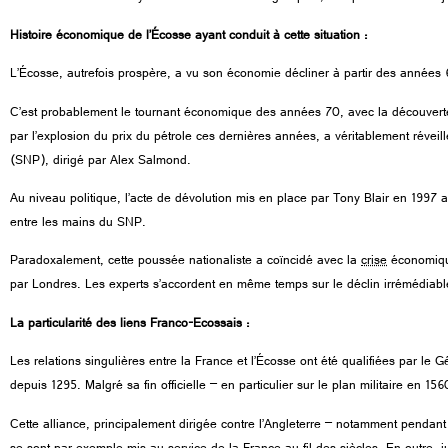
Histoire économique de l’Écosse ayant conduit à cette situation :
L’Écosse, autrefois prospère, a vu son économie décliner à partir des années 
C’est probablement le tournant économique des années 70, avec la découvert
par l’explosion du prix du pétrole ces dernières années, a véritablement réveill
(SNP), dirigé par Alex Salmond.
Au niveau politique, l’acte de dévolution mis en place par Tony Blair en 1997 a
entre les mains du SNP.
Paradoxalement, cette poussée nationaliste a coïncidé avec la
crise
économique
par Londres. Les experts s’accordent en même temps sur le déclin irrémédiable
La particularité des liens Franco-Ecossais :
Les relations singulières entre la France et l’Écosse ont été qualifiées par le
depuis 1295. Malgré sa fin officielle – en particulier sur le plan militaire en 15
Cette alliance, principalement dirigée contre l’Angleterre – notamment pendan