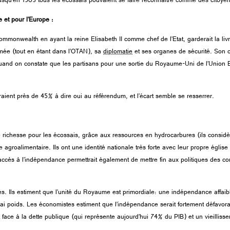
jusqu’en 1903 tous les écossais pouvaient se faire reconnaitre comme des citoyen
 et pour l’Europe :
Commonwealth en ayant la reine Elisabeth II comme chef de l’Etat, garderait la l
rmée (tout en étant dans l’OTAN), sa
diplomatie
et ses organes de sécurité. Son ob
e quand on constate que les partisans pour une sortie du Royaume-Uni de l’Union
aient près de 45% à dire oui au référendum, et l’écart semble se resserrer.
 richesse pour les écossais, grâce aux ressources en hydrocarbures (ils considèr
 agroalimentaire. Ils ont une identité nationale très forte avec leur propre église
L’accès à l’indépendance permettrait également de mettre fin aux politiques des c
s. Ils estiment que l’unité du Royaume est primordiale: une indépendance affaibli
 vrai poids. Les économistes estiment que l’indépendance serait fortement défavo
face à la dette publique (qui représente aujourd’hui 74% du PIB) et un vieilliss