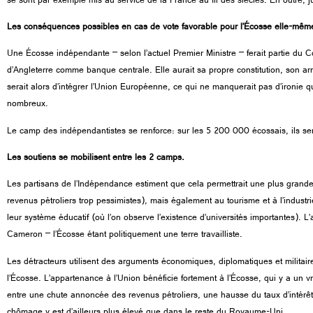
se sont par exemple mis au service de la France au fil des siècles. En outre, 
Les conséquences possibles en cas de vote favorable pour l’Écosse elle-même
Une Écosse indépendante – selon l’actuel Premier Ministre – ferait partie du 
d’Angleterre comme banque centrale. Elle aurait sa propre constitution, son a
serait alors d’intégrer l’Union Européenne, ce qui ne manquerait pas d’ironi
nombreux.
Le camp des indépendantistes se renforce: sur les 5 200 000 écossais, ils ser
Les soutiens se mobilisent entre les 2 camps.
Les partisans de l’Indépendance estiment que cela permettrait une plus grande
revenus pétroliers trop pessimistes), mais également au tourisme et à l’industrie
leur système éducatif (où l’on observe l’existence d’universités importantes). 
Cameron – l’Écosse étant politiquement une terre travailliste.
Les détracteurs utilisent des arguments économiques, diplomatiques et militaire
l’Écosse. L’appartenance à l’Union bénéficie fortement à l’Écosse, qui y a un
entre une chute annoncée des revenus pétroliers, une hausse du taux d’intérêt 
chômage y est d’ailleurs plus élevé que dans le reste du Royaume-Uni.