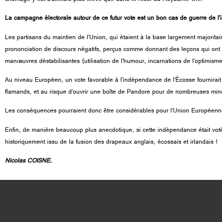
La campagne électorale autour de ce futur vote est un bon cas de guerre de l’inf
Les partisans du maintien de l’Union, qui étaient à la base largement majoritai
prononciation de discours négatifs, perçus comme donnant des leçons qui ont he
manœuvres déstabilisantes (utilisation de l’humour, incarnations de l’optimism
Au niveau Européen, un vote favorable à l’indépendance de l’Écosse fournirait 
flamands, et au risque d’ouvrir une boîte de Pandore pour de nombreuses mino
Les conséquences pourraient donc être considérables pour l’Union Européenne,
Enfin, de manière beaucoup plus anecdotique, si cette indépendance était voté
historiquement issu de la fusion des drapeaux anglais, écossais et irlandais !
Nicolas COISNE.