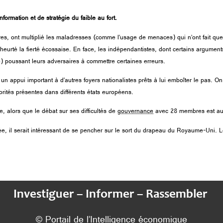
ormation et de stratégie du faible au fort.
res, ont multiplié les maladresses (comme l’usage de menaces) qui n’ont fait que 
urté la fierté écossaise. En face, les indépendantistes, dont certains arguments
e) poussant leurs adversaires à commettre certaines erreurs.
un appui important à d’autres foyers nationalistes prêts à lui emboîter le pas. 
rités présentes dans différents états européens.
 alors que le débat sur ses difficultés de
gouvernance
avec 28 membres est aujo
e, il serait intéressant de se pencher sur le sort du drapeau du Royaume-Uni. L
Investiguer – Informer – Rassembler
© Portail de l’Intelligence économique