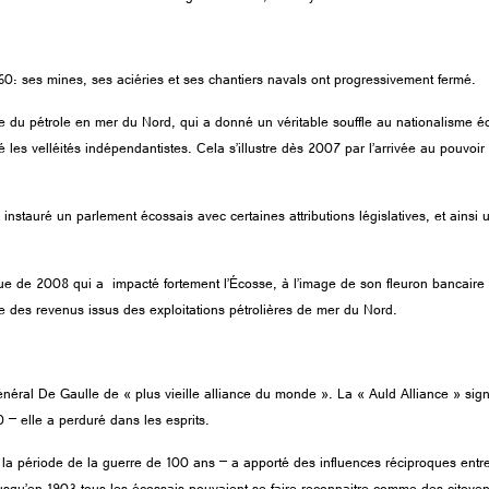
60: ses mines, ses aciéries et ses chantiers navals ont progressivement fermé.
e du pétrole en mer du Nord, qui a donné un véritable souffle au nationalisme
é les velléités indépendantistes. Cela s’illustre dès 2007 par l’arrivée au pouvoi
 instauré un parlement écossais avec certaines attributions législatives, et ainsi
 de 2008 qui a impacté fortement l’Écosse, à l’image de son fleuron bancaire 
 des revenus issus des exploitations pétrolières de mer du Nord.
 Général De Gaulle de « plus vieille alliance du monde ». La « Auld Alliance » sig
60 – elle a perduré dans les esprits.
t la période de la guerre de 100 ans – a apporté des influences réciproques ent