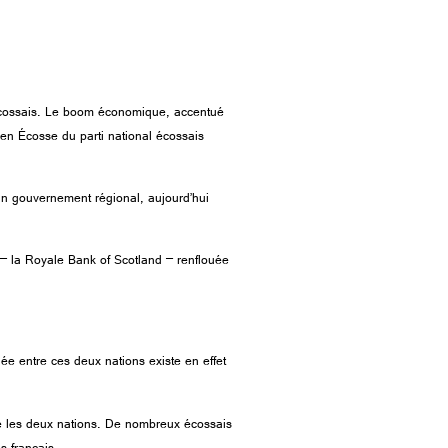
 écossais. Le boom économique, accentué
r en Écosse du parti national écossais
 un gouvernement régional, aujourd’hui
– la Royale Bank of Scotland – renflouée
née entre ces deux nations existe en effet
re les deux nations. De nombreux écossais