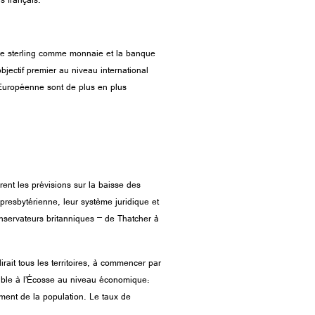
s français.
ivre sterling comme monnaie et la banque
jectif premier au niveau international
 Européenne sont de plus en plus
ent les prévisions sur la baisse des
 presbytérienne, leur système juridique et
onservateurs britanniques – de Thatcher à
rait tous les territoires, à commencer par
rable à l’Écosse au niveau économique:
ement de la population. Le taux de