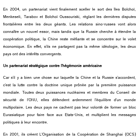
En 2004, un partenariat vient finalement sceller le sort des îles Bolchoï,
Menkeseli, Tarabov et Bolchoï Oussouriski, réglant les dernières disputes
frontalières entre les deux géants. Les relations sino-russes vont alors
connaître un nouvel essor, mais tandis que la Russie cherche à étendre la
coopération politique, la Chine reste méfiante et se concentre sur le volet
économique. En effet, s’ils ne partagent pas la même idéologie, les deux
pays ont des intérêts convergents.
Un partenariat stratégique contre l’hégémonie américaine
Car s’il y a bien une chose sur laquelle la Chine et la Russie s’accordent,
c’est la lutte contre la doctrine unique prônée par la première puissance
mondiale. Toutes deux puissances nucléaires et membres du Conseil de
sécurité de l’ONU, elles défendent ardemment l’équilibre d’un monde
multipolaire. Les deux pays ne cachent pas leur volonté de former un bloc
Eurasiatique pour faire face aux Etats-Unis, et multiplient les messages
politiques à leur encontre.
En 2001, ils créent L’Organisation de la Coopération de Shanghai (OCS)