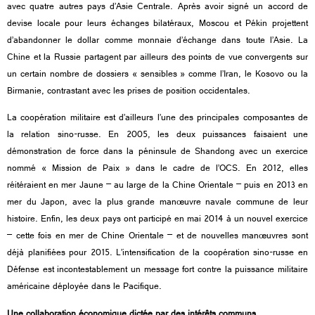
avec quatre autres pays d’Asie Centrale. Après avoir signé un accord de
devise locale pour leurs échanges bilatéraux, Moscou et Pékin projettent
d’abandonner le dollar comme monnaie d’échange dans toute l’Asie. La
Chine et la Russie partagent par ailleurs des points de vue convergents sur
un certain nombre de dossiers « sensibles » comme l’Iran, le Kosovo ou la
Birmanie, contrastant avec les prises de position occidentales.
La coopération militaire est d’ailleurs l’une des principales composantes de
la relation sino-russe. En 2005, les deux puissances faisaient une
démonstration de force dans la péninsule de Shandong avec un exercice
nommé « Mission de Paix » dans le cadre de l’OCS. En 2012, elles
réitéraient en mer Jaune – au large de la Chine Orientale – puis en 2013 en
mer du Japon, avec la plus grande manœuvre navale commune de leur
histoire. Enfin, les deux pays ont participé en mai 2014 à un nouvel exercice
– cette fois en mer de Chine Orientale – et de nouvelles manœuvres sont
déjà planifiées pour 2015. L’intensification de la coopération sino-russe en
Défense est incontestablement un message fort contre la puissance militaire
américaine déployée dans le Pacifique.
Une collaboration économique dictée par des intérêts communs