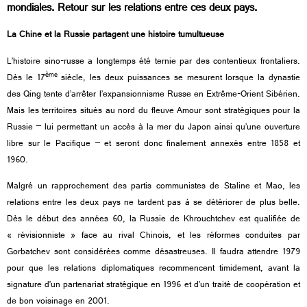
mondiales. Retour sur les relations entre ces deux pays.
La Chine et la Russie partagent une histoire tumultueuse
L’histoire sino-russe a longtemps été ternie par des contentieux frontaliers.
ème
Dès le 17
siècle, les deux puissances se mesurent lorsque la dynastie
des Qing tente d’arrêter l’expansionnisme Russe en Extrême-Orient Sibérien.
Mais les territoires situés au nord du fleuve Amour sont stratégiques pour la
Russie – lui permettant un accès à la mer du Japon ainsi qu’une ouverture
libre sur le Pacifique – et seront donc finalement annexés entre 1858 et
1960.
Malgré un rapprochement des partis communistes de Staline et Mao, les
relations entre les deux pays ne tardent pas à se détériorer de plus belle.
Dès le début des années 60, la Russie de Khrouchtchev est qualifiée de
« révisionniste » face au rival Chinois, et les réformes conduites par
Gorbatchev sont considérées comme désastreuses. Il faudra attendre 1979
pour que les relations diplomatiques recommencent timidement, avant la
signature d’un partenariat stratégique en 1996 et d’un traité de coopération et
de bon voisinage en 2001.