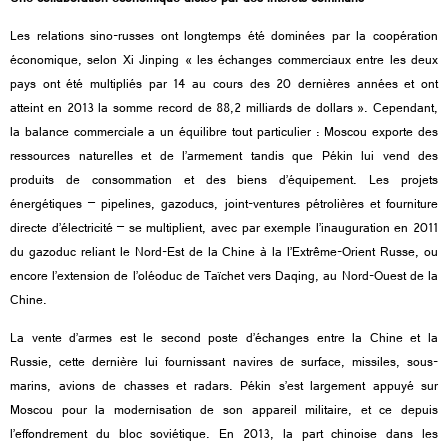
Les relations sino-russes ont longtemps été dominées par la coopération
économique, selon Xi Jinping « les échanges commerciaux entre les deux
pays ont été multipliés par 14 au cours des 20 dernières années et ont
atteint en 2013 la somme record de 88,2 milliards de dollars ». Cependant,
la balance commerciale a un équilibre tout particulier : Moscou exporte des
ressources naturelles et de l’armement tandis que Pékin lui vend des
produits de consommation et des biens d’équipement. Les projets
énergétiques – pipelines, gazoducs, joint-ventures pétrolières et fourniture
directe d’électricité – se multiplient, avec par exemple l’inauguration en 2011
du gazoduc reliant le Nord-Est de la Chine à la l’Extrême-Orient Russe, ou
encore l’extension de l’oléoduc de Taïchet vers Daqing, au Nord-Ouest de la
Chine.
La vente d’armes est le second poste d’échanges entre la Chine et la
Russie, cette dernière lui fournissant navires de surface, missiles, sous-
marins, avions de chasses et radars. Pékin s’est largement appuyé sur
Moscou pour la modernisation de son appareil militaire, et ce depuis
l’effondrement du bloc soviétique. En 2013, la part chinoise dans les