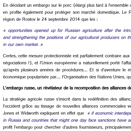
En décidant un embargo sur le porc (élargi plus tard à l’ensemble d
en profite également pour protéger son marché domestique. Le Pr
région de Rostov le 24 septembre 2014 que les :
«
opportunities opened up for Russian agriculture after the in
and strengthening the positions of our agricultural producers on
in our own market.
»
Certes, cette mesure protectionniste est parfaitement contraire au
négociations !), et l’Union européenne a naturellement porté l’aff
qu’après plusieurs années de procédures… Et si d’aventure le mot
économique popularisée par… l’Organisation des Nations Unies, qui l
L’embargo russe, un révélateur de la recomposition des alliances d
La stratégie agricole russe s’inscrit dans la redéfinition des alli
l’occident grâce au tissage de nouvelles alliances commerciales ve
Jones et Widworth expliquent en effet que
«
if economic interdep
in Russia and countries that might one day face sanctions have an 
profit l’embargo pour chercher d’autres fournisseurs, principale