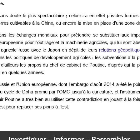
e.
ns doute le plus spectaculaire ; celui-ci a en effet pris des formes 
erres cultivables à la Chine, ou encore la mise en place d’une zone 
 dans les échanges mondiaux pour prétendre se substituer aux impo
n européenne pour l’outillage et la machinerie agricoles, qui lui sont 
 agricole russe avec le Japon en dépit de leurs
relations géopolitiq
ans les politiques de développement agricoles : les subventions à la 
’ailleurs les propos du chef de cabinet de Poutine, d’après qui la po
e en quelques années.
ssie et l’Union européenne, dont l’embargo d’août 2014 a été le poin
u cycle de Doha promu par l’OMC jusqu’à la caricature, et l’instrumen
Poutine a très bien su utiliser cette contradiction en jouant à la foi
st pour replacer ses pions à l’Est.