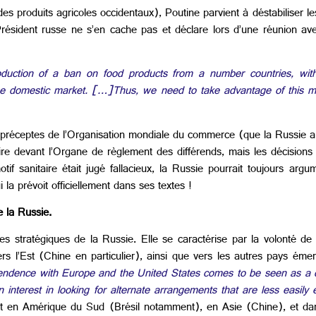
es produits agricoles occidentaux), Poutine parvient à déstabiliser l
ésident russe ne s’en cache pas et déclare lors d’une réunion ave
troduction of a ban on food products from a number countries, wi
 the domestic market. […]Thus, we need to take advantage of this m
x préceptes de l’Organisation mondiale du commerce (que la Russie a
aire devant l’Organe de règlement des différends, mais les décisions 
if sanitaire était jugé fallacieux, la Russie pourrait toujours ar
a prévoit officiellement dans ses textes !
e la Russie.
ances stratégiques de la Russie. Elle se caractérise par la volonté d
rs l’Est (Chine en particulier), ainsi que vers les autres pays émer
endence with Europe and the United States comes to be seen as a di
interest in looking for alternate arrangements that are less easily 
ment en Amérique du Sud (Brésil notamment), en Asie (Chine), et dan