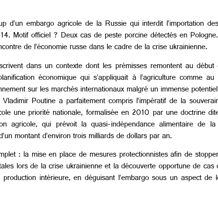
p d’un embargo agricole de la Russie qui interdit l’importation des
14. Motif officiel ? Deux cas de peste porcine détectés en Pologne.
ncontre de l’économie russe dans le cadre de la crise ukrainienne.
nscrivent dans un contexte dont les prémisses remontent au début
anification économique qui s’appliquait à l’agriculture comme au 
ionnement sur les marchés internationaux malgré un immense potentiel 
, Vladimir Poutine a parfaitement compris l’impératif de la souverai
icole une priorité nationale, formalisée en 2010 par une doctrine d
ction agricole, qui prévoit la quasi-indépendance alimentaire de 
un montant d’environ trois milliards de dollars par an.
mplet : la mise en place de mesures protectionnistes afin de stoppe
entales lors de la crise ukrainienne et la découverte opportune de c
a production intérieure, en déguisant l’embargo sous un aspect de