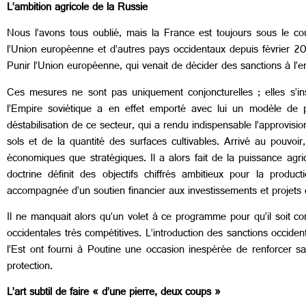
L’ambition agricole de la Russie
Nous l’avons tous oublié, mais la France est toujours sous le cou
l’Union européenne et d’autres pays occidentaux depuis février 20
Punir l’Union européenne, qui venait de décider des sanctions à l’e
Ces mesures ne sont pas uniquement conjoncturelles ; elles s’i
l’Empire soviétique a en effet emporté avec lui un modèle de pl
déstabilisation de ce secteur, qui a rendu indispensable l’approvis
sols et de la quantité des surfaces cultivables. Arrivé au pouvoir
économiques que stratégiques. Il a alors fait de la puissance agr
doctrine définit des objectifs chiffrés ambitieux pour la produ
accompagnée d’un soutien financier aux investissements et projets d’
Il ne manquait alors qu’un volet à ce programme pour qu’il soit co
occidentales très compétitives. L’introduction des sanctions occid
l’Est ont fourni à Poutine une occasion inespérée de renforcer s
protection.
L’art subtil de faire « d’une pierre, deux coups »