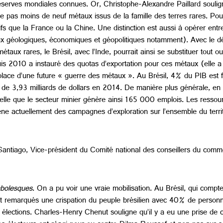
erves mondiales connues. Or, Christophe-Alexandre Paillard souligne
 pas moins de neuf métaux issus de la famille des terres rares. Pour l
ifs que la France ou la Chine. Une distinction est aussi à opérer entr
njeux géologiques, économiques et géopolitiques notamment). Avec le
taux rares, le Brésil, avec l’Inde, pourrait ainsi se substituer tout ou
is 2010 a instauré des quotas d’exportation pour ces métaux (elle a
place d’une future « guerre des métaux ». Au Brésil, 4% du PIB est fo
re de 3,93 milliards de dollars en 2014. De manière plus générale, en 
lle que le secteur minier génère ainsi 165 000 emplois. Les ressour
) mène actuellement des campagnes d’exploration sur l’ensemble du territ
 Santiago, Vice-président du Comité national des conseillers du comm
bolesques
. On a pu voir une vraie mobilisation. Au Brésil, qui compte
ont remarqués une crispation du peuple brésilien avec 40% de perso
 élections. Charles-Henry Chenut souligne qu’il y a eu une prise de c