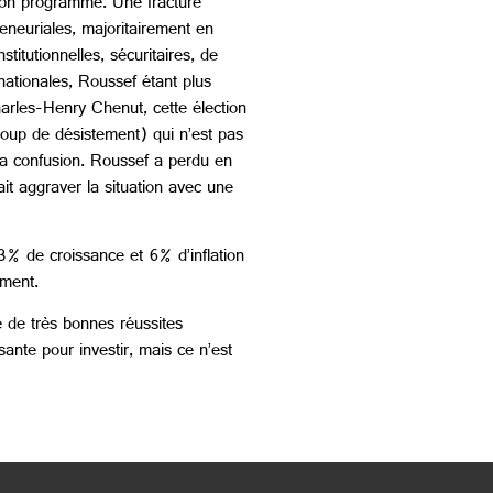
 son programme. Une fracture
eneuriales, majoritairement en
itutionnelles, sécuritaires, de
nationales, Roussef étant plus
arles-Henry Chenut, cette élection
oup de désistement) qui n’est pas
a confusion. Roussef a perdu en
ait aggraver la situation avec une
3% de croissance et 6% d’inflation
ement.
e de très bonnes réussites
ante pour investir, mais ce n’est