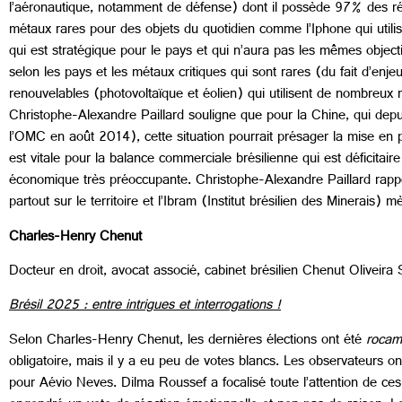
l’aéronautique, notamment de défense) dont il possède 97% des rés
métaux rares pour des objets du quotidien comme l’Iphone qui utilise
qui est stratégique pour le pays et qui n’aura pas les mêmes object
selon les pays et les métaux critiques qui sont rares (du fait d’e
renouvelables (photovoltaïque et éolien) qui utilisent de nombreux mé
Christophe-Alexandre Paillard souligne que pour la Chine, qui depu
l’OMC en août 2014), cette situation pourrait présager la mise en 
est vitale pour la balance commerciale brésilienne qui est déficitai
économique très préoccupante. Christophe-Alexandre Paillard rappe
partout sur le territoire et l’Ibram (Institut brésilien des Minerais
Charles-Henry Chenut
Docteur en droit, avocat associé, cabinet brésilien Chenut Oliveira
Brésil 2025 : entre intrigues et interrogations !
Selon Charles-Henry Chenut, les dernières élections ont été
rocam
obligatoire
,
mais il y a eu peu de votes blancs. Les observateurs 
pour Aévio Neves. Dilma Roussef a focalisé toute l’attention de ces