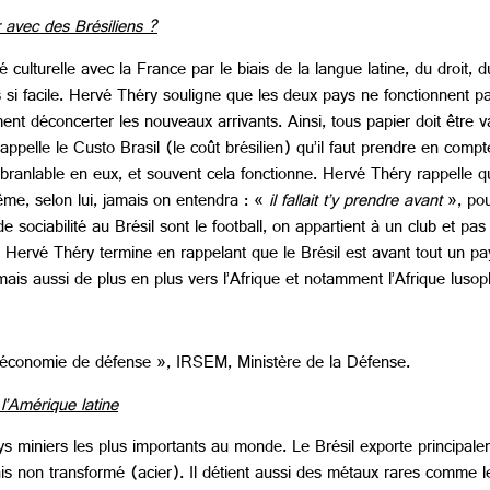
avec des Brésiliens ?
 culturelle avec la France par le biais de la langue latine, du droit, 
pas si facile. Hervé Théry souligne que les deux pays ne fonctionnent
ment déconcerter les nouveaux arrivants. Ainsi, tous papier doit être v
on appelle le Custo Brasil (le coût brésilien) qu’il faut prendre en co
branlable en eux, et souvent cela fonctionne. Hervé Théry rappelle q
même, selon lui, jamais on entendra : «
il fallait t’y prendre avant
», pou
e sociabilité au Brésil sont le football, on appartient à un club et pa
 Hervé Théry termine en rappelant que le Brésil est avant tout un pays
is aussi de plus en plus vers l’Afrique et notamment l’Afrique luso
t économie de défense », IRSEM, Ministère de la Défense.
l’Amérique latine
ays miniers les plus importants au monde. Le Brésil exporte principale
ais non transformé (acier). Il détient aussi des métaux rares comme l