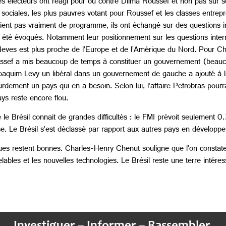
es électeurs ont réagi pour ou contre Dilma Roussef et non pas sur
sociales, les plus pauvres votant pour Roussef et les classes entrepr
nt pas vraiment de programme, ils ont échangé sur des questions inst
s été évoqués. Notamment leur positionnement sur les questions inter
Neves est plus proche de l’Europe et de l’Amérique du Nord. Pour Ch
oussef a mis beaucoup de temps à constituer un gouvernement (beauc
oaquim Levy un libéral dans un gouvernement de gauche a ajouté à l
urdement un pays qui en a besoin. Selon lui, l’affaire Petrobras pourr
ys reste encore flou.
 Brésil connait de grandes difficultés : le FMI prévoit seulement 0.
sse. Le Brésil s’est déclassé par rapport aux autres pays en développ
ques restent bonnes. Charles-Henry Chenut souligne que l’on constat
bles et les nouvelles technologies. Le Brésil reste une terre intéress