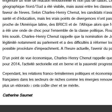
engendré un vote de réaction émotionnelle et non pas de raison. L
géographique Nord/Sud a été visibile, mais aussi entre les classes 
faveur de Neves. Selon Charles-Henry Chenut, les candidats n’avaie
santé et d’éducation, mais les vrais points de divergences n’ont pa
proche de l’Amérique latine, des BRICS et de l’Afrique alors que 
a été une onde de choc pour l’ensemble de la classe politique. R
très soudé. Charles-Henry Chenut rappelle que la nomination de J
légitimité notamment au parlement et a des difficultés à réformer lo
possible procédure d’impeachment. A l’heure actuelle, l’avenir du pa
D’un point de vue économique, Charles-Henry Chenut rappelle que le
pour 2014, l’activité sectorielle est en berne et la pauvreté progre
Cependant, les relations franco-brésiliennes politiques et économi
françaises dans les secteurs de niches comme les énergies renouvela
plus un eldorado : cela coûte cher et se mérite.
Catherine Saumet