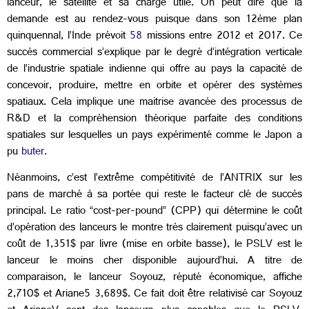
lanceur, le satellite et sa charge utile. On peut dire que la
demande est au rendez-vous puisque dans son 12ème plan
quinquennal, l’Inde prévoit
58
missions entre 2012 et 2017. Ce
succès commercial s’explique par le degré d’intégration verticale
de l’industrie spatiale indienne qui offre au pays la capacité de
concevoir, produire, mettre en orbite et opérer des systèmes
spatiaux. Cela implique une maitrise avancée des processus de
R&D et la compréhension théorique parfaite des conditions
spatiales sur lesquelles un pays expérimenté comme le Japon a
pu
buter.
Néanmoins, c’est l’extrême compétitivité de l’ANTRIX sur les
pans de marché à sa portée qui reste le facteur clé de succès
principal. Le ratio “cost-per-pound” (CPP) qui détermine le coût
d’opération des lanceurs le montre très clairement puisqu’avec un
coût de 1,351$ par livre (mise en orbite basse), le PSLV est le
lanceur le moins cher disponible aujourd’hui. A titre de
comparaison, le lanceur Soyouz, réputé économique, affiche
2,710$ et Ariane5 3,689$. Ce fait doit être relativisé car Soyouz