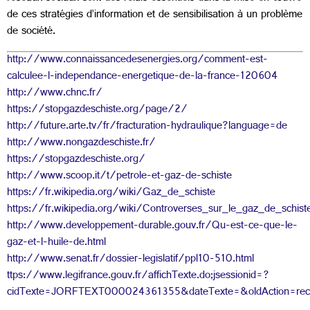
de ces stratégies d’information et de sensibilisation à un problème
de société.
http://www.connaissancedesenergies.org/comment-est-
calculee-l-independance-energetique-de-la-france-120604
http://www.chnc.fr/
https://stopgazdeschiste.org/page/2/
http://future.arte.tv/fr/fracturation-hydraulique?language=de
http://www.nongazdeschiste.fr/
https://stopgazdeschiste.org/
http://www.scoop.it/t/petrole-et-gaz-de-schiste
https://fr.wikipedia.org/wiki/Gaz_de_schiste
https://fr.wikipedia.org/wiki/Controverses_sur_le_gaz_de_schist
http://www.developpement-durable.gouv.fr/Qu-est-ce-que-le-
gaz-et-l-huile-de.html
http://www.senat.fr/dossier-legislatif/ppl10-510.html
ttps://www.legifrance.gouv.fr/affichTexte.do;jsessionid=?
cidTexte=JORFTEXT000024361355&dateTexte=&oldAction=rech