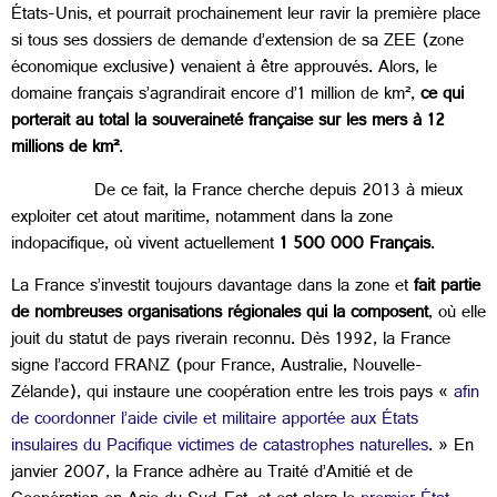
États-Unis, et pourrait prochainement leur ravir la première place
si tous ses dossiers de demande d’extension de sa ZEE (zone
économique exclusive) venaient à être approuvés. Alors, le
domaine français s’agrandirait encore d’1 million de km²,
ce qui
porterait au total la souveraineté française sur les mers à 12
millions de km²
.
De ce fait, la France cherche depuis 2013 à mieux
exploiter cet atout maritime, notamment dans la zone
indopacifique, où vivent actuellement
1 500 000 Français
.
La France s’investit toujours davantage dans la zone et
fait partie
de nombreuses organisations régionales qui la composent
, où elle
jouit du statut de pays riverain reconnu. Dès 1992, la France
signe l’accord FRANZ (pour France, Australie, Nouvelle-
Zélande), qui instaure une coopération entre les trois pays «
afin
de coordonner l’aide civile et militaire apportée aux États
insulaires du Pacifique victimes de catastrophes naturelles
. » En
janvier 2007, la France adhère au Traité d’Amitié et de