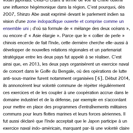
voisin japonais. Celui-ci craint à terme de voir la Chine obtenir
une influence hégémonique dans la région. C’est pourquoi, dès
2007, Shinzo Abe avait exprimé devant le parlement indien sa
vision d’une
zone indopacifique ouverte et comprise comme un
ensemble uni
; d’où sa formule de « mélange des deux océans »,
ou encore d’ « Asie élargie ». Parce que le « collier de perle »
chinois encercle de fait l’Inde, cette dernière cherche elle-aussi à
développer de nouvelles relations régionales et un partenariat
stratégique entre les deux pays fut appelé à se réaliser. C’est
ainsi que, en 2013, les deux pays organisèrent un exercice naval
de concert dans le Golfe du Bengale, où des opérations de lutte
anti-sous-marine furent notamment organisées [6]. Début 2014,
ils annoncèrent leur volonté commune de répéter régulièrement
ces exercices et de les coupler à une coopération accrue dans le
domaine industriel et de la défense, par exemple en s’accordant
pour mettre en place des programmes d’entraînements militaires
communs pour leurs flottes marines et leurs forces aériennes. Il
fut aussi déclaré que l’Inde acceptait que le Japon participe à un
exercice naval indo-américain, marquant par-là une volonté claire