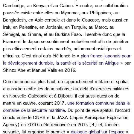
Cambodge, au Kenya, et au Gabon. En outre, une collaboration
poussée existe entre elles au Myanmar, aux Philippines, au
Bangladesh, en Asie centrale et dans le Caucase, mais aussi en
Irak, en Palestine, en Jordanie, en Turquie, au Maroc, au
Sénégal, au Ghana, et au Burkina Faso. Il semble donc que la
France et le Japon se soutiennent mutuellement afin de pénétrer
plus efficacement certains marchés, notamment asiatiques et
africains. C’est ainsi qu’a été lancé le «
plan franco-japonais pour
le développement durable, la santé et la sécurité en Afrique
» par
Shinzo Abe et Manuel Valls en 2016.
Comme annoncé plus haut, un rapprochement militaire et spatial
a aussi lieu entre les deux nations : au-delà d'exercices militaires
en Nouvelle-Calédonie et à Djibouti, il est aussi question de
mettre en œuvre, courant 2017,
une formation commune dans le
domaine de la sécurité maritime
. Du point de vue spatial, l'accord
conclu entre le CNES et la JAXA (Japan Aerospace Exploration
Agency) en 2010 a été renouvelé en 2015 [4] et, l’année
suivante, fut organisé le premier «
dialogue global sur l’espace
»