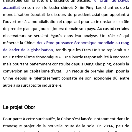
s’interroge sur la future présidence américaine,
le forum de Davos
accueillait
en son sein le leader chinois Xi
jin
Ping. Les chantres de la
mondialisation écoutait le discours du président asiatique appelant à
l’ouverture, à la mondialisation et rappelant pour la circonstance le rôle
de premier plan que joue et jouera demain son pays. Au cas où certains
observateurs se seraient égarés dans leur analyse. Un rôle clé qui
mènerait la Chine,
deuxième puissance économique mondiale au rang
de leader de la globalisation
, tandis que les Etats-Unis se replierait sur
un « nationalisme économique ». Une lourde responsabilité à endosser
mais pourtant patiemment construite depuis Deng
Xiao
ping
, depuis la
conversion au capitalisme d’Etat. Un retour de premier plan pour la
Chine depuis le ralentissement constaté de son économie dû entre
autre à sa surcapacité industrielle.
Le projet Obor
Pour parer à cette surchauffe, la Chine s’est lancée notamment dans le
titanesque projet de la nouvelle route de la soie. En 2014, peu de