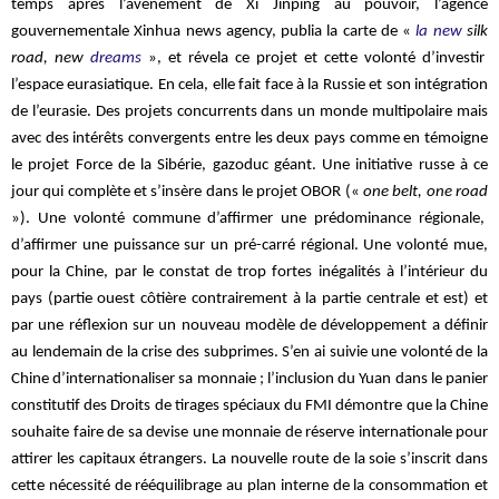
temps après l’avènement de
Xi J
inp
ing au pouvoir, l’agence
gouvernementale
Xinhua
news
agency
, publia la carte de «
la new
silk
road, new
dreams
», et
révela
ce projet et cette volonté d’investir
l’espace eurasiatique. En cela, elle fait face à la Russie et son intégration
de l’
eurasie. Des projets concurrents dans un monde multipolaire mais
avec des intérêts convergents entre les deux pays comme en témoigne
le projet Force de la Sibérie, gazoduc géant. Une initiative russe à ce
jour qui complète et s’insère dans le projet OBOR («
one belt, one road
»). Une volonté commune d’affirmer une prédominance régionale,
d’affirmer une puissance sur un pré-carré régional. Une volonté mue,
pour la Chine, par le constat de trop fortes inégalités à l’intérieur du
pays (partie ouest côtière contrairement à la partie centrale et est) et
par une réflexion sur un nouveau modèle de développement a définir
au lendemain de la crise des subprimes
. S’en ai suivie une volonté de la
Chine d’internationaliser sa monnaie ; l’inclusion du Yuan dans le panier
constitutif des Droits de tirages spéciaux du FMI démontre que la Chine
souhaite faire de sa devise une monnaie de réserve internationale pour
attirer les capitaux étrangers. La nouvelle route de la soie s’inscrit dans
cette nécessité de rééquilibrage au plan interne de la consommation et