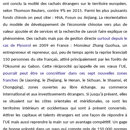
ont conclu la moitié des rachats étrangers sur le territoire européen,
selon Thomson Reuters, contre 9% en 2015. Parmi les plus puissants
fonds chinois on peut citer : HNA,
Fosun
ou
Jinjiang
. La réorientation
du modèle de développement de l’économie chinoise vers plus de
valeur ajoutée et de services et la recherche de savoir faire explique ce
phénomène. Des rachats mais pas de gestion directe
surtout depuis le
cas de
Plysorol
en 2009 en France : Monsieur Zhang
Guohua
, un
entrepreneur et repreneur, qui, peu de temps après la reprise licenciait
150 personnes du site français, attiré principalement par les forêts de
l’Okoumé au Gabon. Cette réciprocité qu’appelle de ses vœux l’UE,
pourrait peut être se concrétiser dans ces sept nouvelles zones
franches
(le
Liaoning
, le Zhejiang, le H
enan
, le S
ichuan
, le S
haanxi
, et
C
hongqing
), zones ouvertes au libre échange, au commerce
international et aux investissements étrangers. Si jusqu’à présent, elles
se situaient sur les côtes orientales et méridionales, ce sont les
territoires intérieurs et occidentaux qui sont à présent concernés.
Attirer les capitaux et talents étrangers est une façon de répondre à
l’UE mais aussi reprendre la main sur un avantage compétitif. Un gage
de bonne volonté dans un pays qui compte près de 150 000 normes